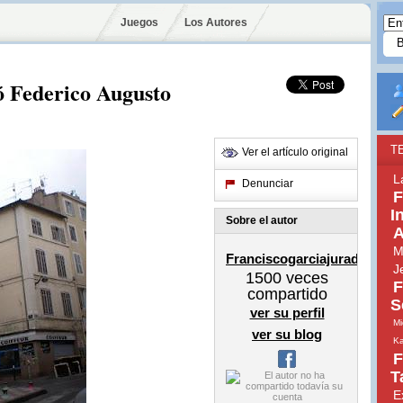
Juegos
Los Autores
 Federico Augusto
T
Ver el artículo original
L
Denunciar
F
I
Sobre el autor
A
M
Franciscogarciajurado
J
1500
veces
F
compartido
S
ver su perfil
Mi
ver su blog
Ka
F
T
E