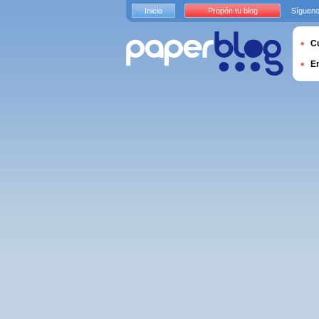
Inicio
Propón tu blog
Sígueno
Cu
E