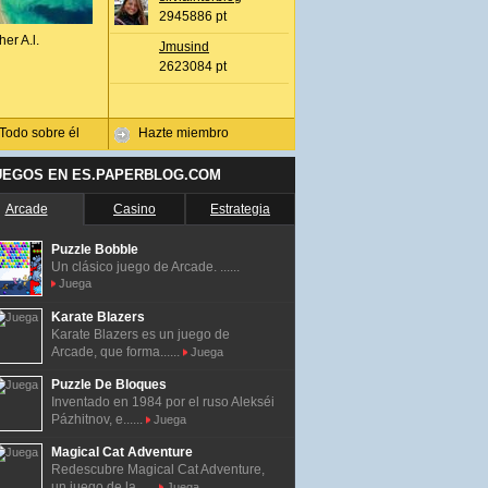
2945886 pt
her A.l.
Jmusind
2623084 pt
Todo sobre él
Hazte miembro
UEGOS EN ES.PAPERBLOG.COM
Arcade
Casino
Estrategia
Puzzle Bobble
Un clásico juego de Arcade. ......
Juega
Karate Blazers
Karate Blazers es un juego de
Arcade, que forma......
Juega
Puzzle De Bloques
Inventado en 1984 por el ruso Alekséi
Pázhitnov, e......
Juega
Magical Cat Adventure
Redescubre Magical Cat Adventure,
un juego de la......
Juega