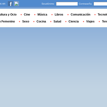
s en
Seudónimo
Contraseña
ltura y Ocio
Cine
Música
Libros
Comunicación
Tecnol
n Femenino
Sexo
Cocina
Salud
Ciencia
Viajes
Ten