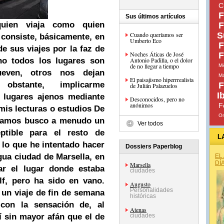
C
F
Sus últimos artículos
uien viaja como quien
F
Cuando queríamos ser
S
 consiste, básicamente, en
Umberto Eco
F
e sus viajes por la faz de
Noches Áticas de José
F
no todos los lugares son
Antonio Padilla, o el dolor
de no llegar a tiempo
Mi
ueven, otros nos dejan
Ma
El paisajismo hiperrrealista
 obstante, implicarme
F
de Julián Palazuelos
I
 lugares ajenos mediante
Desconocidos, pero no
anónimos
F
 mis lecturas o estudios De
Or
sitamos busco a menudo un
Ver todos
ptible para el resto de
L
o lo que he intentado hacer
Dossiers Paperblog
igua ciudad de Marsella, en
EL
DÍ
Marsella
ar el lugar donde estaba
ciudades
lf, pero ha sido en vano.
Augusto
Personalidades
 un viaje de fin de semana
históricas
con la sensación de, al
Atenas
í sin mayor afán que el de
ciudades