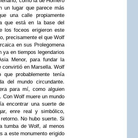
lenario, como la de Homero
en un lugar que parece más
que una calle propiamente
a que está en la base del
 los foceos erigieron este
o, precisamente el que Wolf
 arcaica en sus Prolegomena
 ya en tiempos legendarios
Asia Menor, para fundar la
 convirtió en Marsella. Wolf
o que probablemente tenía
ida del mundo circundante.
era para mí, como alguien
dí. Con Wolf muere un mundo
ría encontrar una suerte de
gar, enre real y simbólico,
 retorno. No hubo suerte. Si
la tumba de Wolf, al menos
as a este monumento erigido