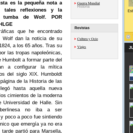
sta es la pequeña nota a
Guerra Mundial
Historia
 tales reflexiones y la
Est
la tumba de Wolf. POR
 HLGE
Revistas
gráficas que he encontrado
t Wolf dan la noticia de su
Cultura y Ocio
1824, a los 65 años. Tras su
Viajes
J
por las tropas napoleónicas,
e Humbolt a formar parte del
an a configurar la mítica
os del siglo XIX. Humboldt
página de la Historia de las
llegó hasta aquella nueva
os cimientos de la moderna
le Universidad de Halle. Sin
berlinesa no iba a ser
 y poco a poco fue sintiendo
nico que emergía ya no era
tarde partió para Marsella,