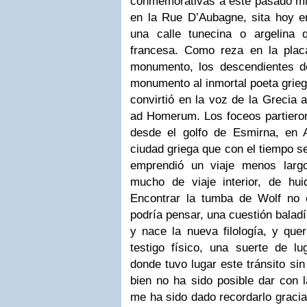
conmemorativas a este pasado mi
en la Rue D’Aubagne, sita hoy 
una calle tunecina o argelina 
francesa. Como reza en la plac
monumento, los descendientes de
monumento al inmortal poeta grieg
convirtió en la voz de la Grecia
ad Homerum. Los foceos partieron
desde el golfo de Esmirna, en 
ciudad griega que con el tiempo se
emprendió un viaje menos larg
mucho de viaje interior, de hu
Encontrar la tumba de Wolf no 
podría pensar, una cuestión bala
y nace la nueva filología, y que
testigo físico, una suerte de lu
donde tuvo lugar este tránsito sin
bien no ha sido posible dar con 
me ha sido dado recordarlo graci