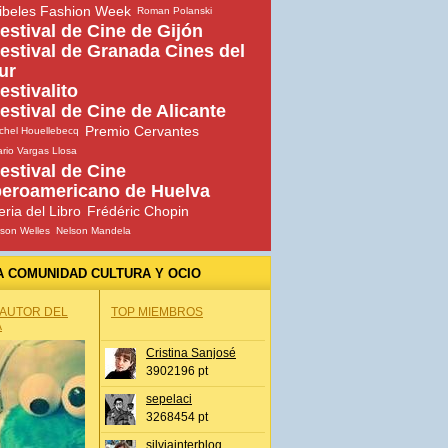
ibeles Fashion Week
Roman Polanski
estival de Cine de Gijón
estival de Granada Cines del
ur
estivalito
estival de Cine de Alicante
Premio Cervantes
chel Houellebecq
rio Vargas Llosa
estival de Cine
beroamericano de Huelva
eria del Libro
Frédéric Chopin
son Welles
Nelson Mandela
A COMUNIDAD CULTURA Y OCIO
 AUTOR DEL
TOP MIEMBROS
A
Cristina Sanjosé
3902196 pt
sepelaci
3268454 pt
silviainterblog