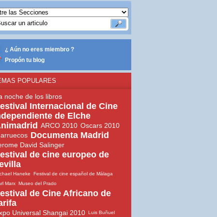
¿ Aún no eres miembro ?
Propón tu blog
EMAS POPULARES
a noche de los libros
estival Internacional de Cine
ndependiente de Elche
nimadrid
ARCO 2010
Oscars 2010
Documenta Madrid
arruecos
erome David Salinger
estival de cine europeo de
evilla
chael Haneke
Festival de cine español de Málaga
rl Marx
Museo del Prado
estival de Cine Africano de
arifa
xpo Universal Shangai 2010
Luis Buñuel