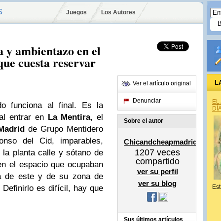
s
Juegos
Los Autores
a y ambientazo en el
que cuesta reservar
L
Ver el artículo original
Denunciar
EL
 funciona al final. Es la
DÍ
al entrar en
La Mentira
, el
Sobre el autor
Madrid
de Grupo Mentidero
onso del Cid, imparables,
Chicandcheapmadrid
1207
veces
la planta calle y sótano de
compartido
 en el espacio que ocupaban
ver su perfil
za de este y de su zona de
ver su blog
Definirlo es difícil, hay que
Est
Sus últimos artículos