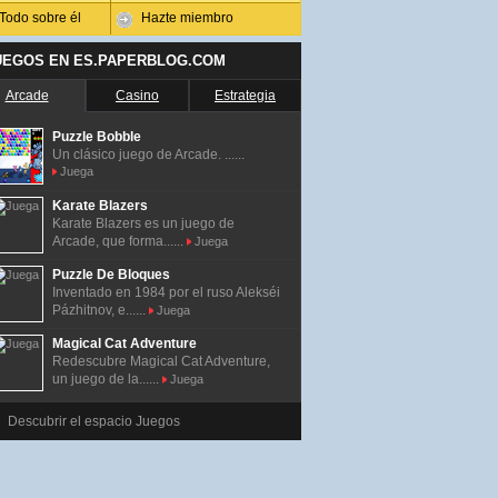
Todo sobre él
Hazte miembro
UEGOS EN ES.PAPERBLOG.COM
Arcade
Casino
Estrategia
Puzzle Bobble
Un clásico juego de Arcade. ......
Juega
Karate Blazers
Karate Blazers es un juego de
Arcade, que forma......
Juega
Puzzle De Bloques
Inventado en 1984 por el ruso Alekséi
Pázhitnov, e......
Juega
Magical Cat Adventure
Redescubre Magical Cat Adventure,
un juego de la......
Juega
Descubrir el espacio Juegos