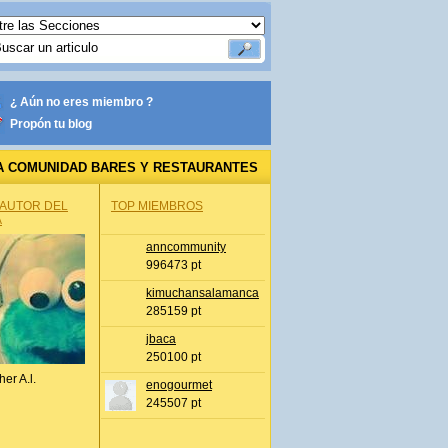
¿ Aún no eres miembro ?
Propón tu blog
A COMUNIDAD BARES Y RESTAURANTES
 AUTOR DEL
TOP MIEMBROS
A
anncommunity
996473 pt
kimuchansalamanca
285159 pt
jbaca
250100 pt
her A.l.
enogourmet
245507 pt