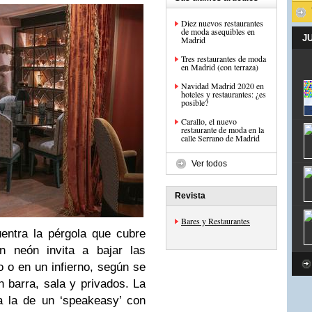
Diez nuevos restaurantes
de moda asequibles en
J
Madrid
Tres restaurantes de moda
en Madrid (con terraza)
Navidad Madrid 2020 en
hoteles y restaurantes: ¿es
posible?
Carallo, el nuevo
restaurante de moda en la
calle Serrano de Madrid
Ver todos
Revista
Bares y Restaurantes
entra la pérgola que cubre
 neón invita a bajar las
o o en un infierno, según se
n barra, sala y privados. La
a la de un ‘speakeasy’ con