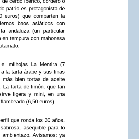
s de cerdo ibérico, cordero o
do patrio es protagonista de
0 euros) que comparten la
iernos baos asiáticos con
la andaluza (un particular
no en tempura con mahonesa
glutamato.
 el milhojas La Mentira (7
a la tarta árabe y sus finas
 más bien tortas de aceite
 La tarta de limón, que tan
irve ligera y mini, en una
e flambeado (6,50 euros).
perfil que ronda los 30 años,
sabrosa, asequible para lo
n ambientazo. Avisamos: ya