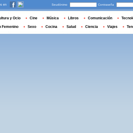
s en
Seudónimo
Contraseña
ltura y Ocio
Cine
Música
Libros
Comunicación
Tecnol
n Femenino
Sexo
Cocina
Salud
Ciencia
Viajes
Ten