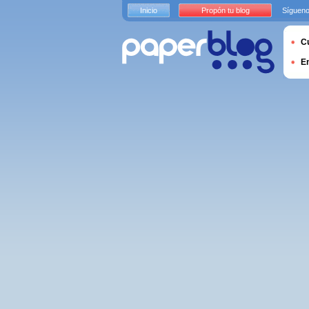
Inicio
Propón tu blog
Sígueno
Cu
E