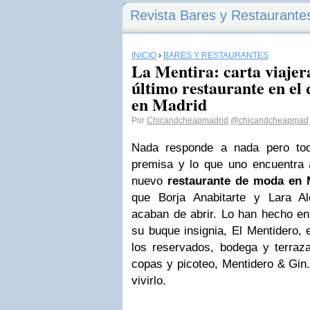
Revista Bares y Restaurante
INICIO
›
BARES Y RESTAURANTES
La Mentira: carta viajer
último restaurante en el 
en Madrid
Por
Chicandcheapmadrid
@chicandcheapmad
Nada responde a nada pero todo
premisa y lo que uno encuentra 
nuevo
restaurante de moda en 
que Borja Anabitarte y Lara Al
acaban de abrir. Lo han hecho en 
su buque insignia, El Mentidero,
los reservados, bodega y terra
copas y picoteo, Mentidero & Gin. 
vivirlo.