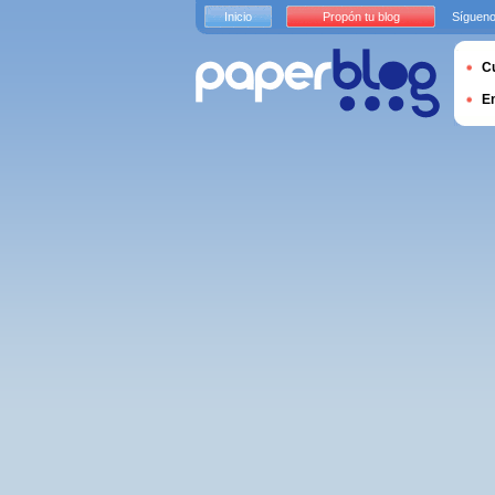
Inicio
Propón tu blog
Sígueno
Cu
E