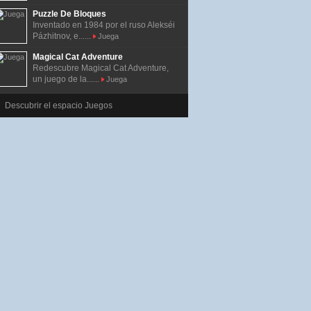
Puzzle De Bloques
Inventado en 1984 por el ruso Alekséi
Pázhitnov, e......
Juega
Magical Cat Adventure
Redescubre Magical Cat Adventure,
un juego de la......
Juega
Descubrir el espacio Juegos