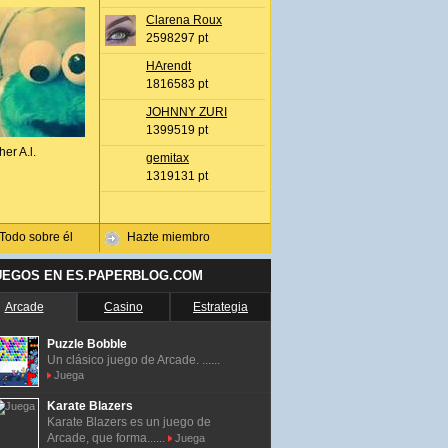
Clarena Roux
2598297 pt
HArendt
1816583 pt
JOHNNY ZURI
1399519 pt
her A.l.
gemitax
1319131 pt
Todo sobre él
Hazte miembro
UEGOS EN ES.PAPERBLOG.COM
Arcade
Casino
Estrategia
Puzzle Bobble
Un clásico juego de Arcade. ......
Juega
Karate Blazers
Karate Blazers es un juego de
Arcade, que forma......
Juega