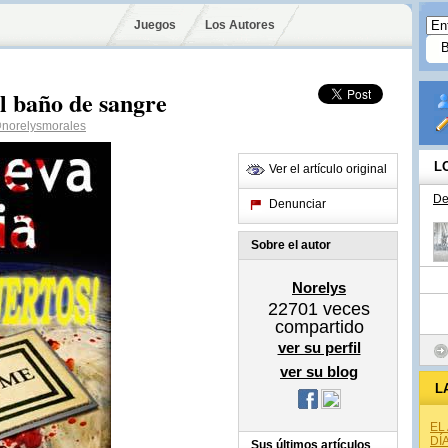
Juegos
Los Autores
el baño de sangre
norelysmorales
L
Ver el artículo original
De
Denunciar
Sobre el autor
Norelys
22701
veces
compartido
ver su perfil
ver su blog
L
EL
DÍ
Sus últimos artículos