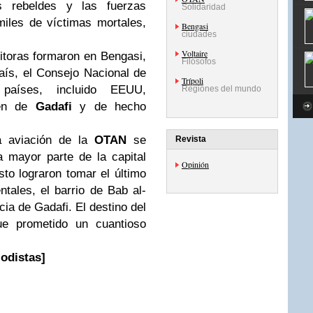
 rebeldes y las fuerzas
Solidaridad
iles de víctimas mortales,
Bengasi
ciudades
Voltaire
sitoras formaron en Bengasi,
Filósofos
país, el Consejo Nacional de
Trípoli
países, incluido EEUU,
Regiones del mundo
men de
Gadafi
y de hecho
a aviación de la
OTAN
se
Revista
 mayor parte de la capital
Opinión
osto lograron tomar el último
tales, el barrio de Bab al-
cia de Gadafi. El destino del
ue prometido un cuantioso
odistas]