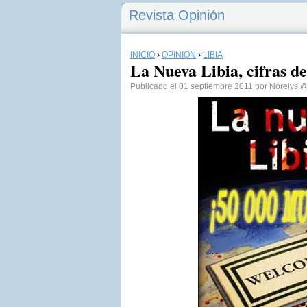
Revista Opinión
INICIO
›
OPINIÓN
›
LIBIA
La Nueva Libia, cifras d
Publicado el 01 septiembre 2011 por
Norelys
@