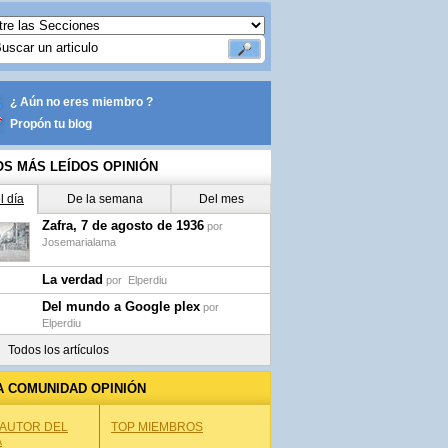
¿ Aún no eres miembro ?
Propón tu blog
OS MÁS LEÍDOS OPINIÓN
l día
De la semana
Del mes
Zafra, 7 de agosto de 1936
por
Josemarialama
La verdad
por
Elperdiu
Del mundo a Google plex
por
Elperdiu
Todos los artículos
A COMUNIDAD OPINIÓN
 AUTOR DEL
TOP MIEMBROS
A