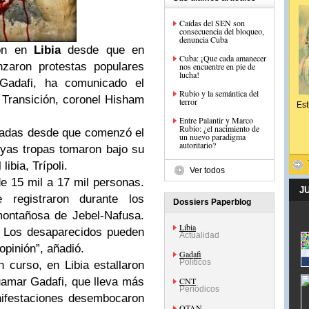
Caídas del SEN son
consecuencia del bloqueo,
denuncia Cuba
ron en
Libia
desde que en
Cuba: ¡Que cada amanecer
zaron protestas populares
nos encuentre en pie de
lucha!
Gadafi, ha comunicado el
Rubio y la semántica del
 Transición, coronel Hisham
terror
Est
Entre Palantir y Marco
Rubio: ¿el nacimiento de
tadas desde que comenzó el
un nuevo paradigma
autoritario?
cuyas tropas tomaron bajo su
ibia, Trípoli.
Ver todos
de 15 mil a 17 mil personas.
J
registraron durante los
Dossiers Paperblog
montañosa de Jebel-Nafusa.
Libia
. Los desaparecidos pueden
Actualidad
opinión”, añadió.
Gadafi
Políticos
 curso, en Libia estallaron
uamar Gadafi, que lleva más
CNT
Periódicos
nifestaciones desembocaron
OTAN