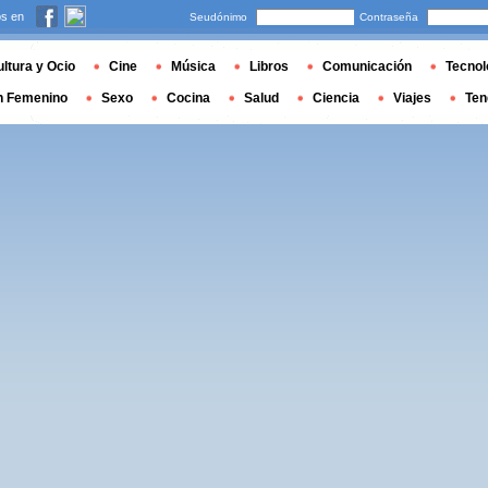
s en
Seudónimo
Contraseña
ltura y Ocio
Cine
Música
Libros
Comunicación
Tecnol
n Femenino
Sexo
Cocina
Salud
Ciencia
Viajes
Ten