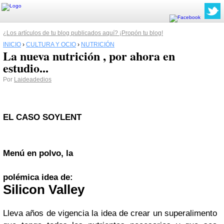
¿Los artículos de tu blog publicados aquí? ¡Propón tu blog!
INICIO
›
CULTURA Y OCIO
›
NUTRICIÓN
La nueva nutrición , por ahora en
estudio...
Por
Laideadedios
EL CASO SOYLENT
Menú en polvo, la
polémica
idea de:
Silicon
Valley
Lleva años de vigencia la idea de crear un superalimento