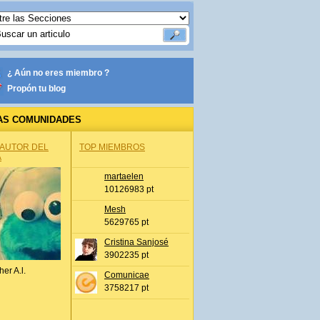
¿ Aún no eres miembro ?
Propón tu blog
AS COMUNIDADES
 AUTOR DEL
TOP MIEMBROS
A
martaelen
10126983 pt
Mesh
5629765 pt
Cristina Sanjosé
3902235 pt
her A.l.
Comunicae
3758217 pt