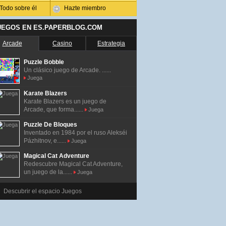
Todo sobre él
Hazte miembro
UEGOS EN ES.PAPERBLOG.COM
Arcade
Casino
Estrategia
Puzzle Bobble
Un clásico juego de Arcade. ......
Juega
Karate Blazers
Karate Blazers es un juego de
Arcade, que forma......
Juega
Puzzle De Bloques
Inventado en 1984 por el ruso Alekséi
Pázhitnov, e......
Juega
Magical Cat Adventure
Redescubre Magical Cat Adventure,
un juego de la......
Juega
Descubrir el espacio Juegos