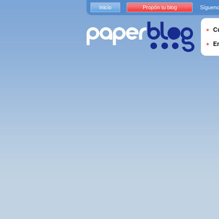
Inicio
Propón tu blog
Sígueno
Cu
E