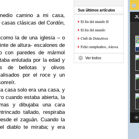
Sus últimos artículos
medio camino a mi casa,
J
El fin del mundo II
casas clásicas del Cordón,
El fin del mundo
como la de una iglesia – o
Club de Detectives
nte de altura- escalones de
Feliz cumpleaños, Alessa
ro con paredes de mármol
Ver todos
taba enlutada por la edad y
as de bellotas y olivos
alisados por el roce y un
sonreír.
la casa solo era una casa, y
ro cuando estaba abierta, la
rmas y dibujaba una cara
rincado tallado, respiraba
esde el zaguán. Cuando la
el diablo te miraba; y era