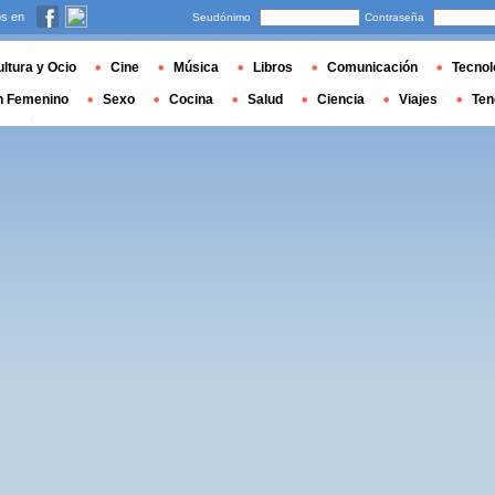
s en
Seudónimo
Contraseña
ltura y Ocio
Cine
Música
Libros
Comunicación
Tecnol
n Femenino
Sexo
Cocina
Salud
Ciencia
Viajes
Ten