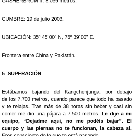
GASHERBRUM II: 8.035 metros.
CUMBRE: 19 de julio 2003.
UBICACIÓN: 35º 45´00” N, 76º 39´00” E.
Frontera entre China y Pakistán.
5. SUPERACIÓN
Estábamos bajando del Kangchenjunga, por debajo
de los 7.700 metros, cuando parece que todo ha pasado
y te relajas. Tras más de 38 horas sin beber y casi sin
comer me dio una pájara a 7.500 metros.
Le dije a mi
equipo, “Dejadme aquí, no me podéis bajar”. El
cuerpo y las piernas no te funcionan, la cabeza sí.
Eres consciente de lo que te está pasando.