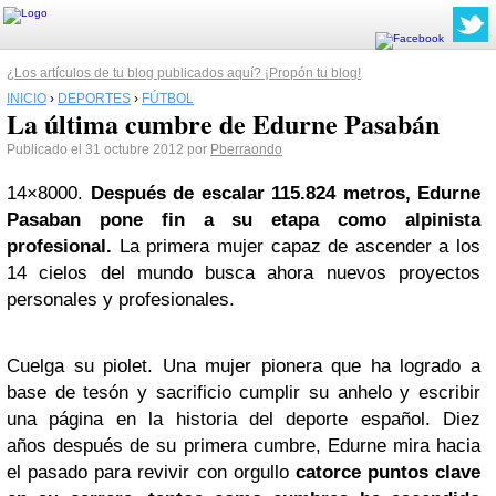
¿Los artículos de tu blog publicados aquí? ¡Propón tu blog!
INICIO
›
DEPORTES
›
FÚTBOL
La última cumbre de Edurne Pasabán
Publicado el 31 octubre 2012 por
Pberraondo
14×8000.
Después de escalar 115.824 metros, Edurne
Pasaban pone fin a su etapa como alpinista
profesional.
La primera mujer capaz de ascender a los
14 cielos del mundo busca ahora nuevos proyectos
personales y profesionales.
Cuelga su piolet. Una mujer pionera que ha logrado a
base de tesón y sacrificio cumplir su anhelo y escribir
una página en la historia del deporte español. Diez
años después de su primera cumbre, Edurne mira hacia
el pasado para revivir con orgullo
catorce puntos clave