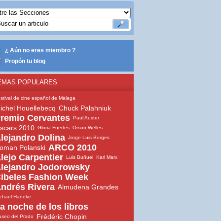
¿ Aún no eres miembro ?
Propón tu blog
EMAS POPULARES
stival de cine español de Málaga
ichel Houellebecq
Chuck Palahniuk
remio Cervantes
Paul Auster
scars 2010
Gloria Fuertes
Orson Welles
lejandro Dolina
Jorge Luis Borges
ARCO 2010
oman Polanski
lejo Carpentier
Luis Buñuel
Karl Marx
lejandro Jodorowsky
ibeles Fashion Week
ndrés Rivera
Almudena Grandes
chael Haneke
a noche de los libros
Frédéric Chopin
seo del Prado