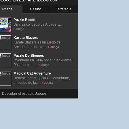
UEGOS EN ES.PAPERBLOG.COM
Arcade
Casino
Estrategia
Puzzle Bobble
Un clásico juego de Arcade. ......
Juega
Karate Blazers
Karate Blazers es un juego de
Arcade, que forma......
Juega
Puzzle De Bloques
Inventado en 1984 por el ruso Alekséi
Pázhitnov, e......
Juega
Magical Cat Adventure
Redescubre Magical Cat Adventure,
un juego de la......
Juega
Descubrir el espacio Juegos