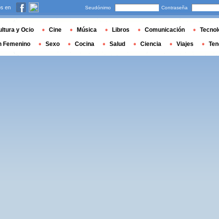
s en
Seudónimo
Contraseña
ltura y Ocio
Cine
Música
Libros
Comunicación
Tecnol
n Femenino
Sexo
Cocina
Salud
Ciencia
Viajes
Ten