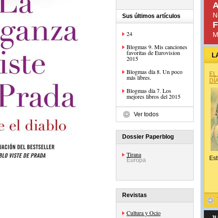
A
N
Sus últimos artículos
F
24
M
Blogmas 9. Mis canciones
favoritas de Eurovision
L
2015
Blogmas día 8. Un poco
EL
más libres.
DÍ
Blogmas día 7. Los
mejores libros del 2015
Ver todos
Dossier Paperblog
Tirana
Est
Europa
Revistas
Cultura y Ocio