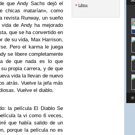
J
de que Andy Sachs dejó el
Libros
de chicas matarían», como
la revista Runway, un sueño
a vida de Andy ha mejorado
ta, que se ha convertido en
or de su vida, Max Harrison,
se. Pero el karma le juega
dy se libere completamente
ta de que nada es lo que
i su propia carrera, y de que
ueva vida la llevan de nuevo
os atrás. Vuelve la jefa más
diosas. Vuelve el diablo.
: la película El Diablo Se
elícula la vi como 6 veces,
eré que había salido de un
ien, porque la película no es