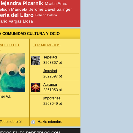
lejandra Pizarnik
Martin Amis
elson Mandela
Jerome David Salinger
eria del Libro
Roberto Bolaño
ario Vargas Llosa
A COMUNIDAD CULTURA Y OCIO
 AUTOR DEL
TOP MIEMBROS
A
sepelaci
3268367 pt
Jmusind
2622697 pt
Agramar
2361053 pt
her A.l.
jmporense
2263049 pt
Todo sobre él
Hazte miembro