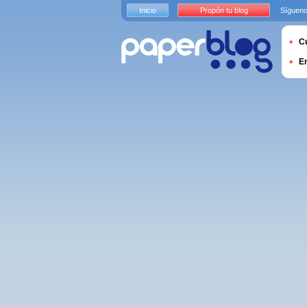
Inicio
Propón tu blog
Sígueno
Cu
E