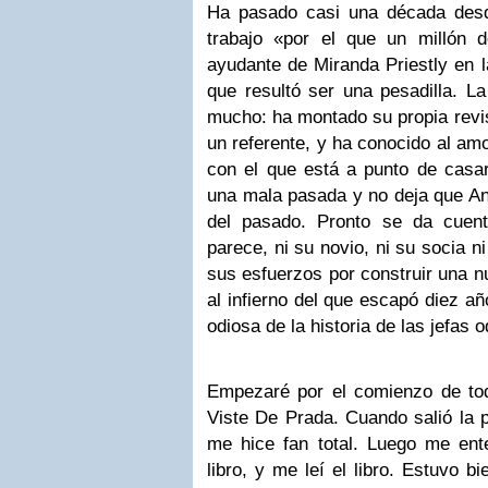
Ha pasado casi una década des
trabajo «por el que un millón 
ayudante de Miranda Priestly en 
que resultó ser una pesadilla. L
mucho: ha montado su propia revis
un referente, y ha conocido al am
con el que está a punto de casar
una mala pasada y no deja que An
del pasado. Pronto se da cuen
parece, ni su novio, ni su socia n
sus esfuerzos por construir una n
al infierno del que escapó diez añ
odiosa de la historia de las jefas o
Empezaré por el comienzo de todo
Viste De Prada. Cuando salió la p
me hice fan total. Luego me ent
libro, y me leí el libro. Estuvo b