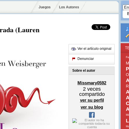
Juegos
Los Autores
prada (Lauren
T
Ver el artículo original
Fe
Denunciar
M
P
Sobre el autor
O
A
Missmary0592
R
2
veces
A
compartido
A
ver su perfil
C
ver su blog
A
Mi
L
Mu