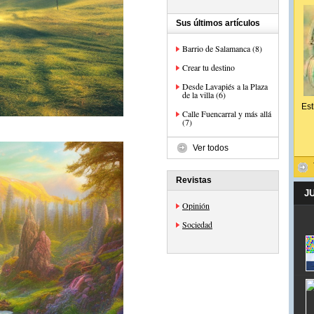
Sus últimos artículos
Barrio de Salamanca (8)
Crear tu destino
Desde Lavapiés a la Plaza
de la villa (6)
Est
Calle Fuencarral y más allá
(7)
Ver todos
Revistas
J
Opinión
Sociedad