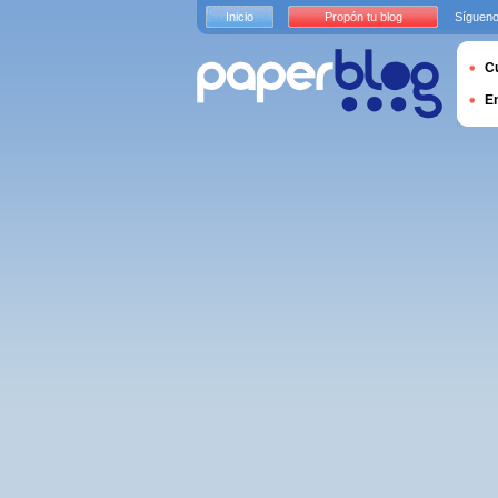
Inicio
Propón tu blog
Sígueno
Cu
E