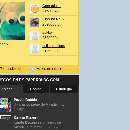
Comunicae
3758004 pt
Clarena Roux
2598003 pt
pukko
2325920 pt
her A.l.
estilosrusticos
2129992 pt
Todo sobre él
Hazte miembro
UEGOS EN ES.PAPERBLOG.COM
Arcade
Casino
Estrategia
Puzzle Bobble
Un clásico juego de Arcade. ......
Juega
Karate Blazers
Karate Blazers es un juego de
Arcade, que forma......
Juega