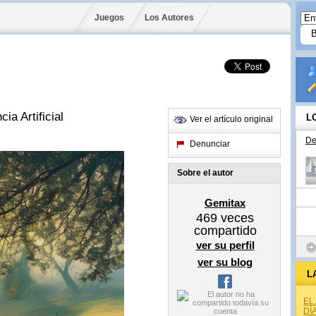
Juegos
Los Autores
ia Artificial
L
Ver el artículo original
De
Denunciar
Sobre el autor
Gemitax
469
veces
compartido
ver su perfil
ver su blog
L
EL
DÍ