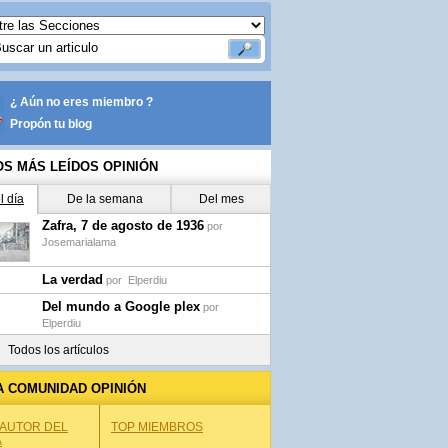
¿ Aún no eres miembro ?
Propón tu blog
OS MÁS LEÍDOS OPINIÓN
l día
De la semana
Del mes
Zafra, 7 de agosto de 1936
por
Josemarialama
La verdad
por
Elperdiu
Del mundo a Google plex
por
Elperdiu
Todos los artículos
A COMUNIDAD OPINIÓN
 AUTOR DEL
TOP MIEMBROS
A