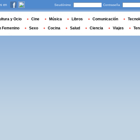
s en
Seudónimo
Contraseña
ltura y Ocio
Cine
Música
Libros
Comunicación
Tecnol
n Femenino
Sexo
Cocina
Salud
Ciencia
Viajes
Ten