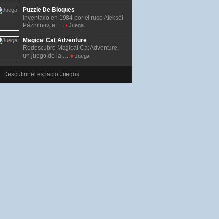
Puzzle De Bloques
Inventado en 1984 por el ruso Alekséi
Pázhitnov, e......
Juega
Magical Cat Adventure
Redescubre Magical Cat Adventure,
un juego de la......
Juega
Descubrir el espacio Juegos