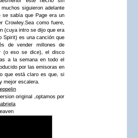
desmentir este hecho sin
 muchos siguieron adelante
o se sabía que Page era un
ter Crowley.Sea como fuere,
n (cuya intro se dijo que era
o Spirit) es una canción que
s de vender millones de
 (o eso se dice), el disco
ias a la semana en todo el
oducido por las emisoras en
o que está claro es que, si
ay mejor escalera.
eppelin
rsion original ,optamos por
abriela
Heaven