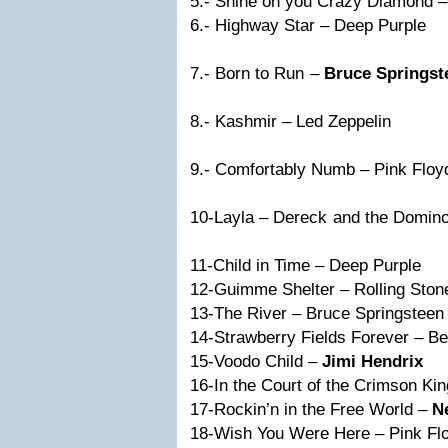
5.- Shine on you Crazy Diamond 
6.- Highway Star
7.- Born to Run –
Bruce Springst
8.- Kashmir – 
9.- Comfortably Nu
10-Layla – Dereck 
11-Child in Time –
12-Guimme Shelter – Ro
13-The River – Bruce
14-Strawberry Fields For
15-Voodo Child –
Jimi Hendrix
16-In the Court of the Crimson Ki
17-Rockin’n in the Free World –
N
18-Wish You Were Here 