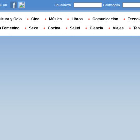
s en
Seudónimo
Contraseña
ltura y Ocio
Cine
Música
Libros
Comunicación
Tecnol
n Femenino
Sexo
Cocina
Salud
Ciencia
Viajes
Ten