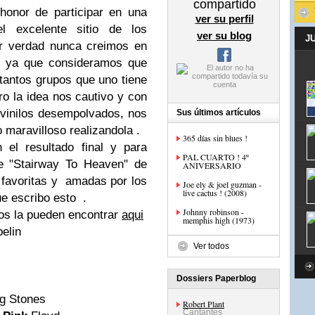
compartido
onor de participar en una
ver su perfil
l excelente sitio de los
ver su blog
J
ir verdad nunca creimos en
an ya que consideramos que
tantos grupos que uno tiene
ro la idea nos cautivo y con
 vinilos desempolvados, nos
Sus últimos artículos
aravilloso realizandola .
365 días sin blues !
 el resultado final y para
PAL CUARTO ! 4º
ue "Stairway To Heaven" de
ANIVERSARIO
 favoritas y amadas por los
Joe ely & joel guzman -
live cactus ! (2008)
e escribo esto .
Johnny robinson -
ados la pueden encontrar
aqui
memphis high (1973)
n – Led Zeppelin
Ver todos
psody – Queen
Lynyrd Skynyrd
Dossiers Paperblog
vil – Rolling Stones
Robert Plant
Cantantes