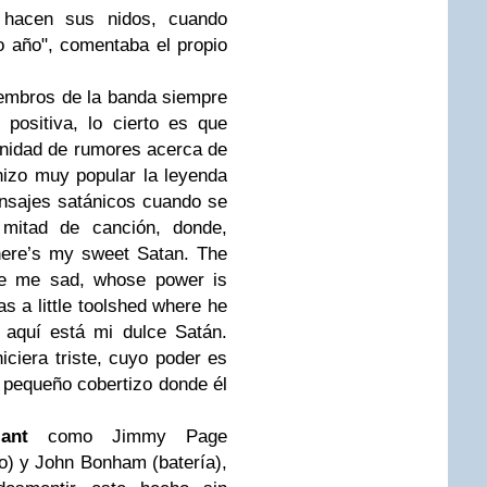
s hacen sus nidos, cuando
 año", comentaba el propio
embros de la banda siempre
positiva, lo cierto es que
inidad de rumores acerca de
hizo muy popular la leyenda
nsajes satánicos cuando se
 mitad de canción, donde,
here’s my sweet Satan. The
ke me sad, whose power is
as a little toolshed where he
 aquí está mi dulce Satán.
ciera triste, cuyo poder es
n pequeño cobertizo donde él
ant
como Jimmy Page
jo) y John Bonham (batería),