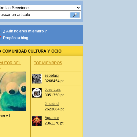
¿ Aún no eres miembro ?
Propón tu blog
A COMUNIDAD CULTURA Y OCIO
 AUTOR DEL
TOP MIEMBROS
A
sepelaci
3268454 pt
Jose Luis
3051750 pt
Jmusind
2623084 pt
her A.l.
Agramar
2361176 pt