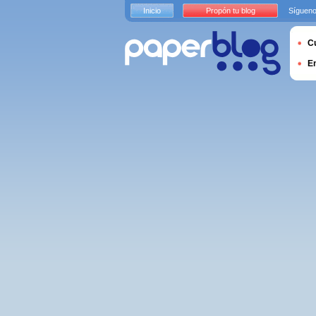
Inicio
Propón tu blog
Sígueno
Cu
E