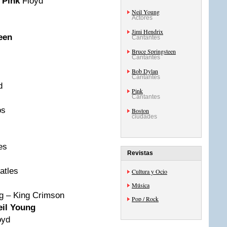
–
Pink
Floyd
Neil Young
 – Deep Purple
Actores
Jimi Hendrix
een
Cantantes
Bruce Springsteen
Cantantes
Led Zeppelin
Bob Dylan
Cantantes
mb – Pink Floyd
Pink
Cantantes
and the Dominos
Boston
ciudades
 Deep Purple
lling Stones
Revistas
 Springsteen
ever – Beatles
Cultura y Ocio
Música
ng – King Crimson
Pop / Rock
eil Young
– Pink Floyd