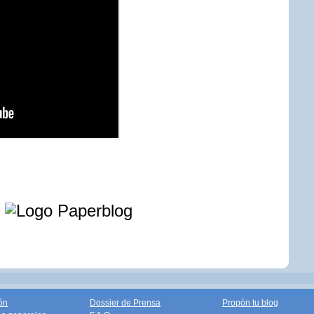
e
ón
Dossier de Prensa
Propón tu blog