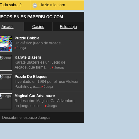
Todo sobre él
Hazte miembro
UEGOS EN ES.PAPERBLOG.COM
Arcade
Casino
Estrategia
Puzzle Bobble
Un clásico juego de Arcade. ......
Juega
Karate Blazers
Karate Blazers es un juego de
Arcade, que forma......
Juega
Puzzle De Bloques
Inventado en 1984 por el ruso Alekséi
Pázhitnov, e......
Juega
Magical Cat Adventure
Redescubre Magical Cat Adventure,
un juego de la......
Juega
Descubrir el espacio Juegos