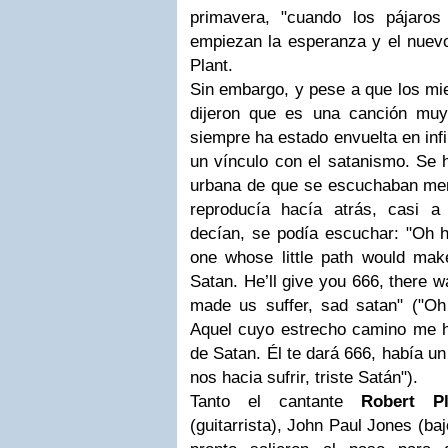
primavera, "cuando los pájaro
empiezan la esperanza y el nuevo
Plant.
Sin embargo, y pese a que los mi
dijeron que es una canción muy 
siempre ha estado envuelta en inf
un vínculo con el satanismo. Se 
urbana de que se escuchaban me
reproducía hacía atrás, casi a
decían, se podía escuchar: "Oh 
one whose little path would ma
Satan. He’ll give you 666, there w
made us suffer, sad satan" ("Oh
Aquel cuyo estrecho camino me hi
de Satan. Él te dará 666, había u
nos hacia sufrir, triste Satán").
Tanto el cantante
Robert Pl
(guitarrista), John Paul Jones (ba