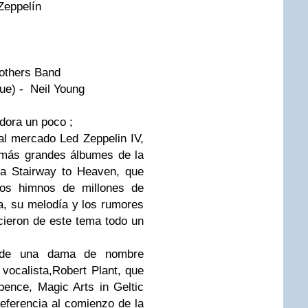
– Led Zeppelín
 Jethro Tull
rothers Band
ue) - Neil Young
dora un poco ;
al mercado Led Zeppelin IV,
 más grandes álbumes de la
cía Stairway to Heaven, que
los himnos de millones de
a, su melodía y los rumores
icieron de este tema todo un
a de una dama de nombre
 vocalista,Robert Plant, que
pence, Magic Arts in Geltic
referencia al comienzo de la