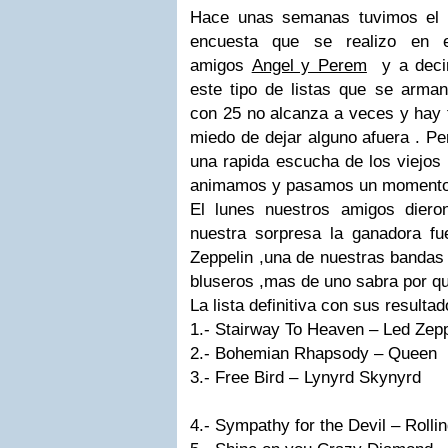
Hace unas semanas tuvimos el h
encuesta que se realizo en e
amigos
Angel y Perem
y a dec
este tipo de listas que se arm
con 25 no alcanza a veces y hay 
miedo de dejar alguno afuera . Pe
una rapida escucha de los viejos
animamos y pasamos un momento m
El lunes nuestros amigos dieron
nuestra sorpresa la ganadora f
Zeppelin ,una de nuestras bandas
bluseros ,mas de uno sabra por qu
La lista definitiva con sus result
1.- Stairway To Heave
2.- Bohemian Rha
3.- Free Bird – 
4.- Sympathy for the De