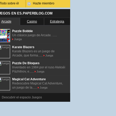
Todo sobre él
Hazte miembro
UEGOS EN ES.PAPERBLOG.COM
Arcade
Casino
Estrategia
Puzzle Bobble
Un clásico juego de Arcade. ......
Juega
Karate Blazers
Karate Blazers es un juego de
Arcade, que forma......
Juega
Puzzle De Bloques
Inventado en 1984 por el ruso Alekséi
Pázhitnov, e......
Juega
Magical Cat Adventure
Redescubre Magical Cat Adventure,
un juego de la......
Juega
Descubrir el espacio Juegos