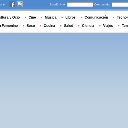
s en
Seudónimo
Contraseña
ltura y Ocio
Cine
Música
Libros
Comunicación
Tecnol
n Femenino
Sexo
Cocina
Salud
Ciencia
Viajes
Ten