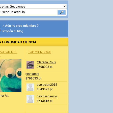
¿ Aún no eres miembro ?
Propón tu blog
A COMUNIDAD CIENCIA
 AUTOR DEL
TOP MIEMBROS
A
Clarena Roux
2598003 pt
plantamer
1791633 pt
evolucion2015
1643622 pt
her A.l.
davidsaparicio
1643615 pt