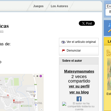
Juegos
Los Autores
icas
tes
L
Ver el artículo original
as de:
Denunciar
EL
DÍ
Sobre el autor
o
Matesymasmates
2
veces
compartido
ver su perfil
ver su blog
Est