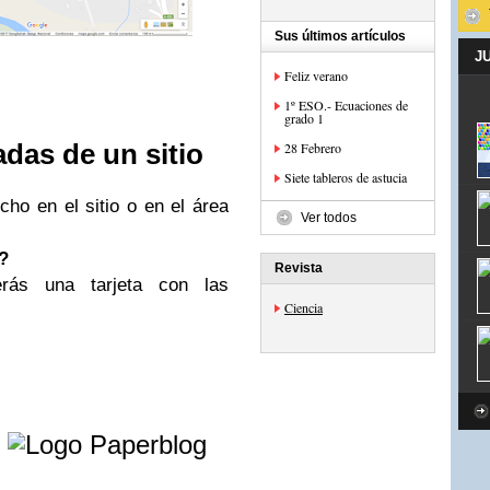
Sus últimos artículos
J
Feliz verano
1º ESO.- Ecuaciones de
grado 1
das de un sitio
28 Febrero
Siete tableros de astucia
cho en el sitio o en el área
Ver todos
?
Revista
erás una tarjeta con las
Ciencia
e