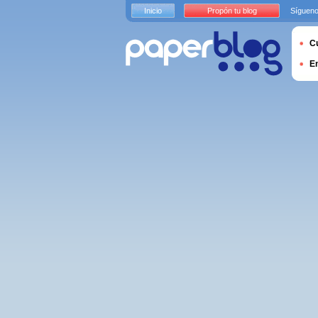
Inicio
Propón tu blog
Sígueno
Cu
E