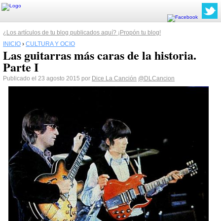
¿Los artículos de tu blog publicados aquí? ¡Propón tu blog!
INICIO
›
CULTURA Y OCIO
Las guitarras más caras de la historia.
Parte I
Publicado el 23 agosto 2015 por
Dice La Canción
@DLCancion