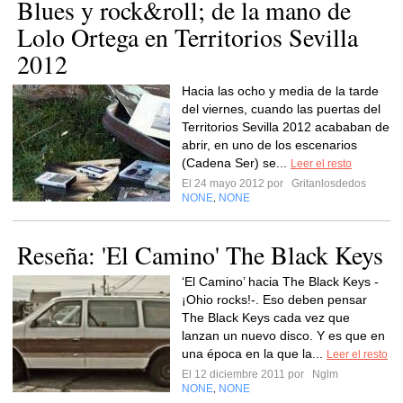
Blues y rock&roll; de la mano de
Lolo Ortega en Territorios Sevilla
2012
Hacia las ocho y media de la tarde
del viernes, cuando las puertas del
Territorios Sevilla 2012 acababan de
abrir, en uno de los escenarios
(Cadena Ser) se...
Leer el resto
El 24 mayo 2012 por
Gritanlosdedos
NONE
NONE
,
Reseña: 'El Camino' The Black Keys
‘El Camino’ hacia The Black Keys -
¡Ohio rocks!-. Eso deben pensar
The Black Keys cada vez que
lanzan un nuevo disco. Y es que en
una época en la que la...
Leer el resto
El 12 diciembre 2011 por
Nglm
NONE
NONE
,