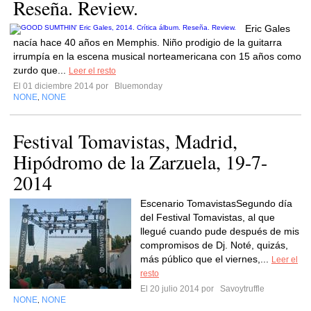
Reseña. Review.
Eric Gales
nacía hace 40 años en Memphis. Niño prodigio de la guitarra
irrumpía en la escena musical norteamericana con 15 años como
zurdo que...
Leer el resto
El 01 diciembre 2014 por
Bluemonday
NONE
NONE
,
Festival Tomavistas, Madrid,
Hipódromo de la Zarzuela, 19-7-
2014
Escenario TomavistasSegundo día
del Festival Tomavistas, al que
llegué cuando pude después de mis
compromisos de Dj. Noté, quizás,
más público que el viernes,...
Leer el
resto
El 20 julio 2014 por
Savoytruffle
NONE
NONE
,