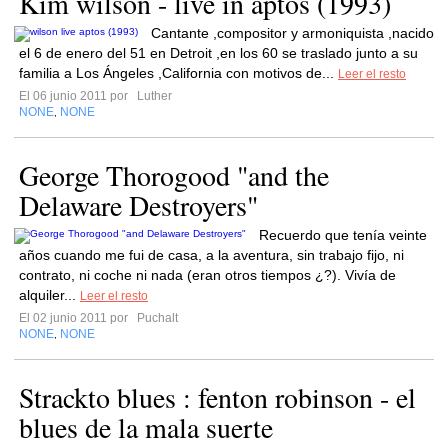
Kim wilson - live in aptos (1993)
Cantante ,compositor y armoniquista ,nacido
el 6 de enero del 51 en Detroit ,en los 60 se traslado junto a su
familia a Los Ángeles ,California con motivos de...
Leer el resto
El 06 junio 2011 por
Luther
NONE
NONE
,
George Thorogood "and the
Delaware Destroyers"
Recuerdo que tenía veinte
años cuando me fui de casa, a la aventura, sin trabajo fijo, ni
contrato, ni coche ni nada (eran otros tiempos ¿?). Vivía de
alquiler...
Leer el resto
El 02 junio 2011 por
Puchalt
NONE
NONE
,
Strackto blues : fenton robinson - el
blues de la mala suerte