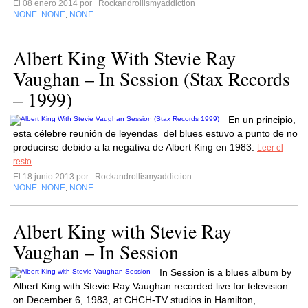
El 08 enero 2014 por
Rockandrollismyaddiction
NONE
NONE
NONE
,
,
Albert King With Stevie Ray
Vaughan – In Session (Stax Records
– 1999)
En un principio,
esta célebre reunión de leyendas del blues estuvo a punto de no
producirse debido a la negativa de Albert King en 1983.
Leer el
resto
El 18 junio 2013 por
Rockandrollismyaddiction
NONE
NONE
NONE
,
,
Albert King with Stevie Ray
Vaughan – In Session
In Session is a blues album by
Albert King with Stevie Ray Vaughan recorded live for television
on December 6, 1983, at CHCH-TV studios in Hamilton,