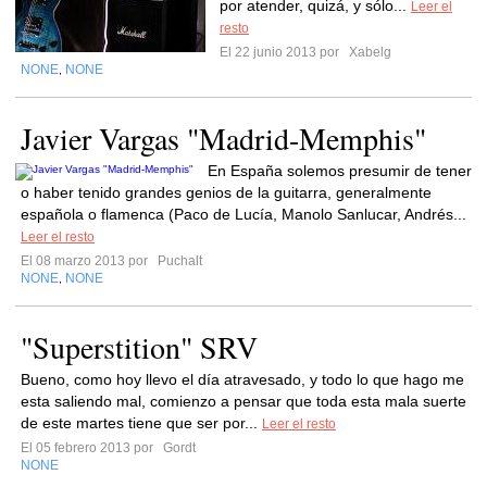
por atender, quizá, y sólo...
Leer el
resto
El 22 junio 2013 por
Xabelg
NONE
NONE
,
Javier Vargas "Madrid-Memphis"
En España solemos presumir de tener
o haber tenido grandes genios de la guitarra, generalmente
española o flamenca (Paco de Lucía, Manolo Sanlucar, Andrés...
Leer el resto
El 08 marzo 2013 por
Puchalt
NONE
NONE
,
"Superstition" SRV
Bueno, como hoy llevo el día atravesado, y todo lo que hago me
esta saliendo mal, comienzo a pensar que toda esta mala suerte
de este martes tiene que ser por...
Leer el resto
El 05 febrero 2013 por
Gordt
NONE