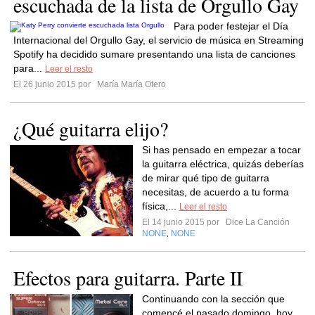
escuchada de la lista de Orgullo Gay
Para poder festejar el Día
Internacional del Orgullo Gay, el servicio de música en Streaming
Spotify ha decidido sumare presentando una lista de canciones
para...
Leer el resto
El 26 junio 2015 por
María María Otero
¿Qué guitarra elijo?
Si has pensado en empezar a tocar
la guitarra eléctrica, quizás deberías
de mirar qué tipo de guitarra
necesitas, de acuerdo a tu forma
física,...
Leer el resto
El 14 junio 2015 por
Dice La Canción
NONE
NONE
,
Efectos para guitarra. Parte II
Continuando con la sección que
comencé el pasado domingo, hoy