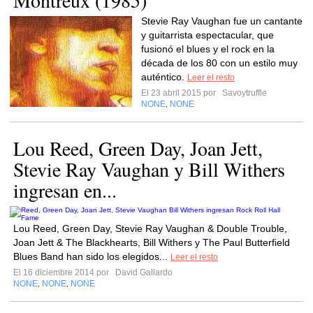
Montreux (1985)
Stevie Ray Vaughan fue un cantante
y guitarrista espectacular, que
fusionó el blues y el rock en la
década de los 80 con un estilo muy
auténtico.
Leer el resto
El 23 abril 2015 por
Savoytruffle
NONE
NONE
,
Lou Reed, Green Day, Joan Jett,
Stevie Ray Vaughan y Bill Withers
ingresan en...
Lou Reed, Green Day, Stevie Ray Vaughan & Double Trouble,
Joan Jett & The Blackhearts, Bill Withers y The Paul Butterfield
Blues Band han sido los elegidos...
Leer el resto
El 16 diciembre 2014 por
David Gallardo
NONE
NONE
NONE
,
,