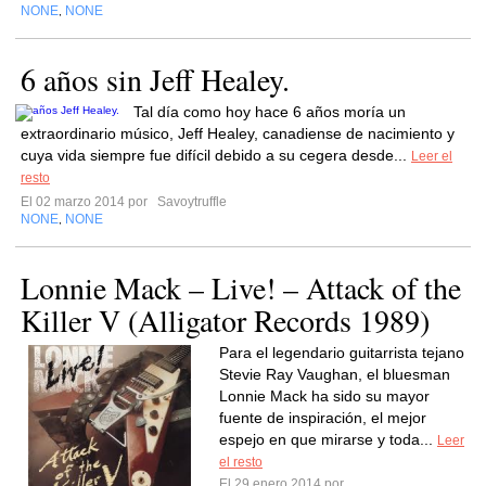
NONE
NONE
,
6 años sin Jeff Healey.
Tal día como hoy hace 6 años moría un
extraordinario músico, Jeff Healey, canadiense de nacimiento y
cuya vida siempre fue difícil debido a su cegera desde...
Leer el
resto
El 02 marzo 2014 por
Savoytruffle
NONE
NONE
,
Lonnie Mack – Live! – Attack of the
Killer V (Alligator Records 1989)
Para el legendario guitarrista tejano
Stevie Ray Vaughan, el bluesman
Lonnie Mack ha sido su mayor
fuente de inspiración, el mejor
espejo en que mirarse y toda...
Leer
el resto
El 29 enero 2014 por