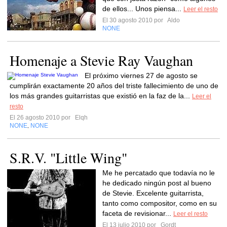
de ellos... Unos piensa...
Leer el resto
El 30 agosto 2010 por
Aldo
NONE
Homenaje a Stevie Ray Vaughan
El próximo viernes 27 de agosto se
cumplirán exactamente 20 años del triste fallecimiento de uno de
los más grandes guitarristas que existió en la faz de la...
Leer el
resto
El 26 agosto 2010 por
Elqh
NONE
NONE
,
S.R.V. "Little Wing"
Me he percatado que todavía no le
he dedicado ningún post al bueno
de Stevie. Excelente guitarrista,
tanto como compositor, como en su
faceta de revisionar...
Leer el resto
El 13 julio 2010 por
Gordt