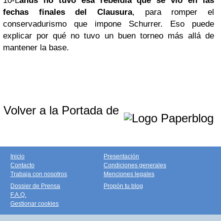
10-L
anús no tuvo esa rebeldía que se vio en las
fechas finales del Clausura
, para romper el
conservadurismo que impone Schurrer. Eso puede
explicar por qué no tuvo un buen torneo más allá de
mantener la base.
Volver a la Portada de
Inicio
Presentación
Contacto
Condiciones generales
Trabaja con nosotros
Menciones legales
Dossier de Prensa
Propón tu blog
F.A.Q.
Gestionar cookies