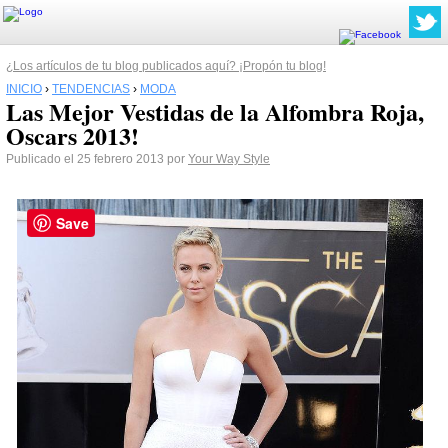
¿Los artículos de tu blog publicados aquí? ¡Propón tu blog!
INICIO
›
TENDENCIAS
›
MODA
Las Mejor Vestidas de la Alfombra Roja,
Oscars 2013!
Publicado el 25 febrero 2013 por
Your Way Style
Save