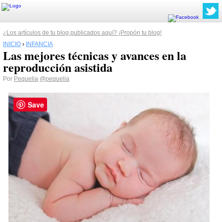
¿Los artículos de tu blog publicados aquí? ¡Propón tu blog!
INICIO
›
INFANCIA
Las mejores técnicas y avances en la
reproducción asistida
Por
Pequelia
@pequelia
Save