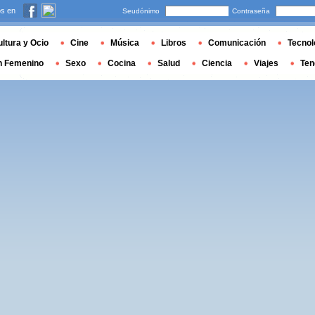
s en
Seudónimo
Contraseña
ltura y Ocio
Cine
Música
Libros
Comunicación
Tecnol
n Femenino
Sexo
Cocina
Salud
Ciencia
Viajes
Ten