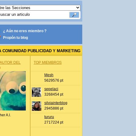
¿ Aún no eres miembro ?
Propón tu blog
A COMUNIDAD PUBLICIDAD Y MARKETING
 AUTOR DEL
TOP MIEMBROS
A
Mesh
5629576 pt
sepelaci
3268454 pt
silviainterblog
2945886 pt
her A.l.
tururu
2717224 pt