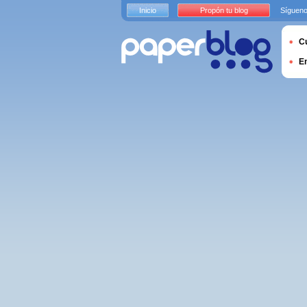
Inicio
Propón tu blog
Sígueno
Cu
E