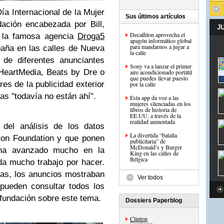
ía Internacional de la Mujer
Sus últimos artículos
ación encabezada por Bill,
J
Decathlon aprovecha el
 a la famosa agencia
Droga5
apagón informático global
para mandarnos a jugar a
aña en las calles de Nueva
la calle
 de diferentes anunciantes
Sony va a lanzar el primer
HeartMedia, Beats by Dre o
aire acondicionado portátil
que puedes llevar puesto
es de la publicidad exterior
por la calle
las "todavía no están ahí".
Esta app da voz a las
mujeres silenciadas en los
libros de historia de
EE.UU. a través de la
realidad aumentada
 del análisis de los datos
La divertida “batalla
ton Foundation y que ponen
publicitaria” de
McDonald’s y Burger
 ha avanzado mucho en la
King en las calles de
Bélgica
da mucho trabajo por hacer.
as, los anuncios mostraban
Ver todos
pueden consultar todos los
 fundación sobre este tema.
Dossiers Paperblog
Clinton