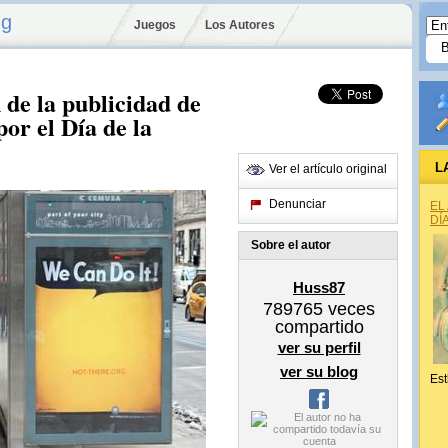
ng
Juegos
Los Autores
de la publicidad de
por el Día de la
L
Ver el artículo original
Denunciar
EL
DÍ
Sobre el autor
Huss87
789765
veces
compartido
ver su perfil
ver su blog
Est