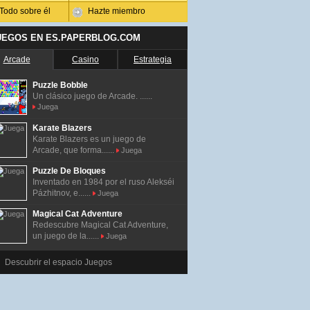
Todo sobre él
Hazte miembro
UEGOS EN ES.PAPERBLOG.COM
Arcade
Casino
Estrategia
Puzzle Bobble
Un clásico juego de Arcade. ......
Juega
Karate Blazers
Karate Blazers es un juego de
Arcade, que forma......
Juega
Puzzle De Bloques
Inventado en 1984 por el ruso Alekséi
Pázhitnov, e......
Juega
Magical Cat Adventure
Redescubre Magical Cat Adventure,
un juego de la......
Juega
Descubrir el espacio Juegos