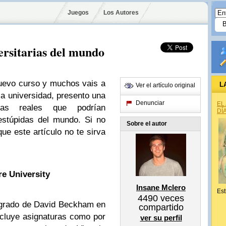
Juegos
Los Autores
ersitarias del mundo
uevo curso y muchos vais a
L
Ver el artículo original
a universidad, presento una
Denunciar
EL
rias reales que podrían
DÍ
estúpidas del mundo. Si no
Sobre el autor
ue este artículo no te sirva
e University
Insane Mclero
Est
4490
veces
l grado de David Beckham en
compartido
Incluye asignaturas como por
ver su perfil