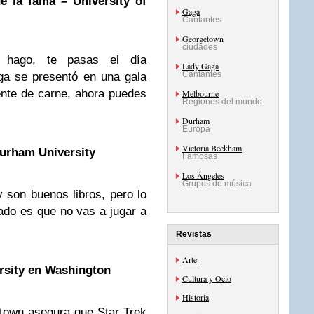
e la fama – University of
Gaga
Cantantes
Georgetown
ciudades
hago, te pasas el día
Lady Gaga
Cantantes
ga se presentó en una gala
nte de carne, ahora puedes
Melbourne
Regiones del mundo
Durham
Europa
Victoria Beckham
Durham University
Famosas
Los Ángeles
Grupos de música
 son buenos libros, pero lo
ado es que no vas a jugar a
Revistas
Arte
rsity en Washington
Cultura y Ocio
Historia
etown asegura que Star Trek