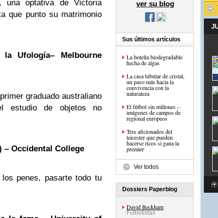
 una optativa de Victoria
ver su blog
ta que punto su matrimonio
J
Sus últimos artículos
 la Ufología– Melbourne
La botella biodegradable
hecha de algas
La casa tubular de cristal,
un paso más hacia la
convivencia con la
naturaleza
 primer graduado australiano
El fútbol sin millones –
el estudio de objetos no
imágenes de campos de
regional europeos
Tres aficionados del
leicester que pueden
hacerse ricos si gana la
) – Occidental College
premier
Ver todos
los penes, pasarte todo tu
Dossiers Paperblog
David Beckham
Futbolistas