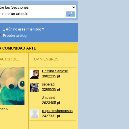
¿ Aún no eres miembro ?
Propón tu blog
A COMUNIDAD ARTE
 AUTOR DEL
TOP MIEMBROS
A
Cristina Sanjosé
3902235 pt
sepelaci
3268535 pt
Jmusind
2623405 pt
her A.l.
cupcakeshermosos
2427331 pt