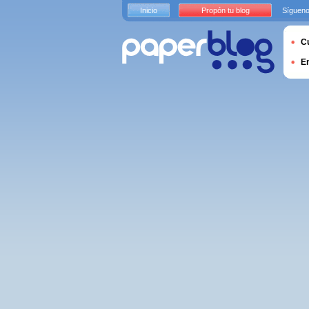
Inicio
Propón tu blog
Sígueno
Cu
E