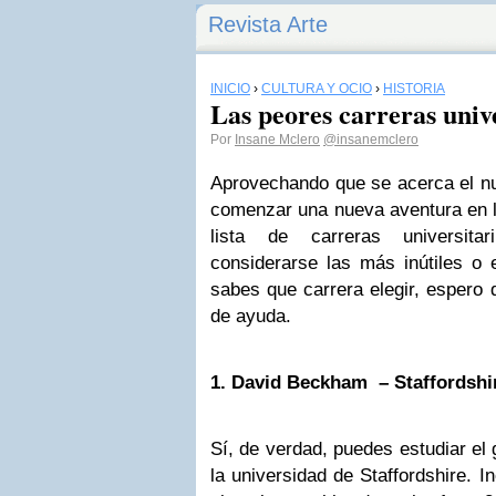
Revista Arte
INICIO
›
CULTURA Y OCIO
›
HISTORIA
Las peores carreras univ
Por
Insane Mclero
@insanemclero
Aprovechando que se acerca el n
comenzar una nueva aventura en l
lista de carreras universita
considerarse las más inútiles o 
sabes que carrera elegir, espero q
de ayuda.
1. David Beckham – Staffordshir
Sí, de verdad, puedes estudiar e
la universidad de Staffordshire. 