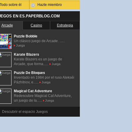
Todo sobre él
Hazte miembro
UEGOS EN ES.PAPERBLOG.COM
Arcade
Casino
Estrategia
Puzzle Bobble
Un clásico juego de Arcade. ......
Juega
Karate Blazers
Karate Blazers es un juego de
Arcade, que forma......
Juega
Puzzle De Bloques
Inventado en 1984 por el ruso Alekséi
Pázhitnov, e......
Juega
Magical Cat Adventure
Redescubre Magical Cat Adventure,
un juego de la......
Juega
Descubrir el espacio Juegos