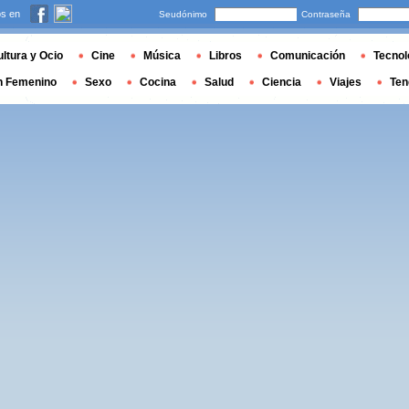
s en
Seudónimo
Contraseña
ltura y Ocio
Cine
Música
Libros
Comunicación
Tecnol
n Femenino
Sexo
Cocina
Salud
Ciencia
Viajes
Ten