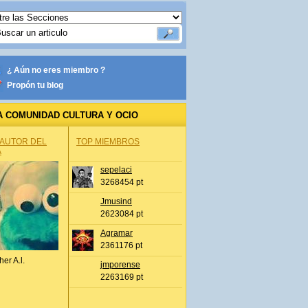
¿ Aún no eres miembro ?
Propón tu blog
A COMUNIDAD CULTURA Y OCIO
 AUTOR DEL
TOP MIEMBROS
A
sepelaci
3268454 pt
Jmusind
2623084 pt
Agramar
2361176 pt
her A.l.
jmporense
2263169 pt