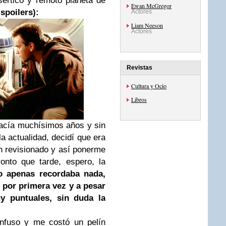
esértico y remoto planeta de
Ewan McGregor
spoilers):
Actores
Liam Neeson
Actores
Revistas
Cultura y Ocio
Libros
hacía muchísimos años y sin
a actualidad, decidí que era
n revisionado y así ponerme
onto que tarde, espero, la
 apenas recordaba nada,
 por primera vez y a pesar
y puntuales, sin duda la
onfuso y me costó un pelín