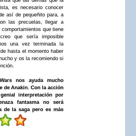
tensa que las demás que la
sta,
es necesario conocer
de así de pequeñito para, a
n las precuelas, llegar a
y comportamientos que tiene
 creo que sería imposible
mos una vez terminada la
 de hasta el momento haber
mucho y os la recomiendo si
ención.
r Wars nos ayuda mucho
e de Anakin. Con la acción
genial interpretación por
enaza fantasma no será
a de la saga pero es más