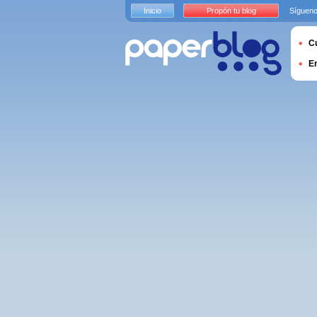
Inicio
Propón tu blog
Sígueno
Cu
E