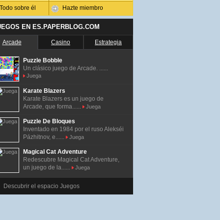
Todo sobre él
Hazte miembro
UEGOS EN ES.PAPERBLOG.COM
Arcade
Casino
Estrategia
Puzzle Bobble
Un clásico juego de Arcade. ......
Juega
Karate Blazers
Karate Blazers es un juego de
Arcade, que forma......
Juega
Puzzle De Bloques
Inventado en 1984 por el ruso Alekséi
Pázhitnov, e......
Juega
Magical Cat Adventure
Redescubre Magical Cat Adventure,
un juego de la......
Juega
Descubrir el espacio Juegos