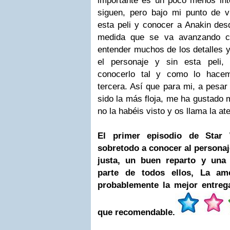
importante es un poco menos in
siguen, pero bajo mi punto de vi
esta peli y conocer a Anakin des
medida que se va avanzando co
entender muchos de los detalles 
el personaje y sin esta peli,
conocerlo tal y como lo hace
tercera.
Así que para mi, a pesar
sido la más floja, me ha gustado 
no la habéis visto y os llama la at
El primer episodio de Sta
sobretodo a conocer al personaj
justa, un buen reparto y una 
parte de todos ellos, La am
probablemente la mejor entreg
que recomendable.