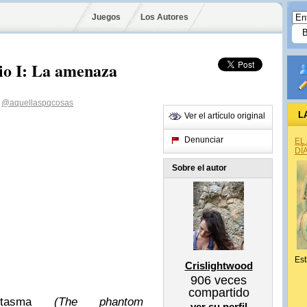
Juegos
Los Autores
io I: La amenaza
@aquellaspqcosas
L
Ver el artículo original
Denunciar
EL
DÍ
Sobre el autor
Est
Crislightwood
906
veces
compartido
asma
(The phantom
ver su perfil