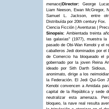
menace)
Director:
George Luca
Liam Neeson, Ewan McGregor, Na
Samuel L. Jackson, entre otr
Distribuída por 20th century Fox.
Ciencia Ficción | Aventuras | Prec
Sinopsis:
Ambientada treinta añ
las galaxias" (1977), muestra la 
pasado de Obi-Wan Kenobi y el res
caballeros Jedi dominados por el
de Comercio ha bloqueado el p
gobernado por la joven Reina Am
ideado por Sith Darth Sidious,
anonimato, dirige a los neimoidi
la Federación. El Jedi Qui-Gon 
Kenobi convencen a Amidala par
capital de la República y sede d
neutralizar esta amenaza. Pero
bloqueo, la nave real resulta ave