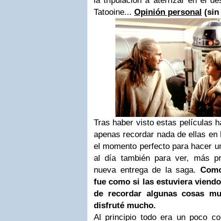
la tripulación a aterrizar en el d
Tatooine...
Opinión personal
(sin 
Tras haber visto estas películas 
apenas recordar nada de ellas en l
el momento perfecto para hacer u
al día también para ver, más pr
nueva entrega de la saga.
Como
fue como si las estuviera viendo
de recordar algunas cosas mu
disfruté mucho.
Al principio todo era un poco c