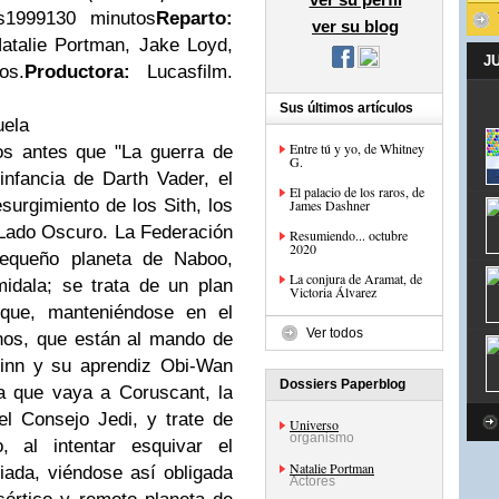
s1999130 minutos
Reparto:
ver su blog
talie Portman, Jake Loyd,
J
os.
Productora:
Lucasfilm.
Sus últimos artículos
uela
Entre tú y yo, de Whitney
os antes que "La guerra de
G.
infancia de Darth Vader, el
El palacio de los raros, de
urgimiento de los Sith, los
James Dashner
 Lado Oscuro. La Federación
Resumiendo... octubre
2020
equeño planeta de Naboo,
La conjura de Aramat, de
idala; se trata de un plan
Victoria Álvarez
 que, manteniéndose en el
Ver todos
anos, que están al mando de
Jinn y su aprendiz Obi-Wan
Dossiers Paperblog
a que vaya a Coruscant, la
el Consejo Jedi, y trate de
Universo
organismo
, al intentar esquivar el
Natalie Portman
riada, viéndose así obligada
Actores