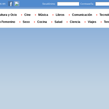
s en
Seudónimo
Contraseña
ltura y Ocio
Cine
Música
Libros
Comunicación
Tecnol
n Femenino
Sexo
Cocina
Salud
Ciencia
Viajes
Ten