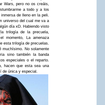
r Wars, pero no os creáis,
stumbrarme a todo y a los
nmersa de lleno en la peli.
n universo del cual me va a
 algún día xD. Habiendo visto
a trilogía de la precuela,
a el momento,
La amenaza
 esta trilogía de precuelas.
uté muchísimo. No solamente
ria sino también la banda
tos especiales o el reparto.
o, hacen que esta sea una
í de única y especial.