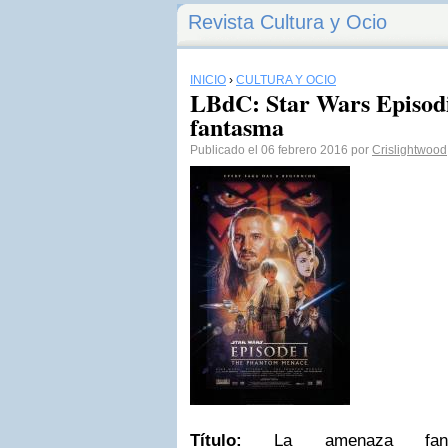
Revista Cultura y Ocio
INICIO
›
CULTURA Y OCIO
LBdC: Star Wars Episod
fantasma
Publicado el 06 febrero 2016 por
Crislightwood
Título:
La amenaza fant