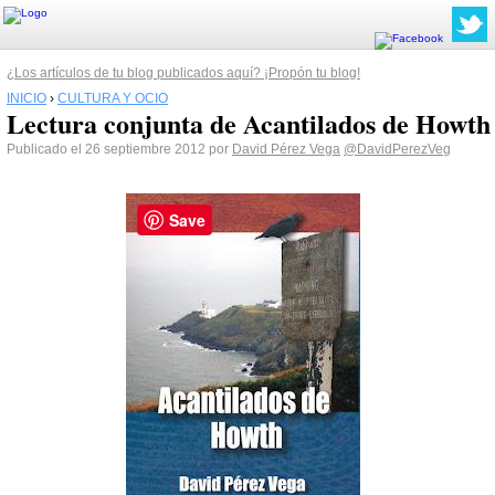
¿Los artículos de tu blog publicados aquí? ¡Propón tu blog!
INICIO
›
CULTURA Y OCIO
Lectura conjunta de Acantilados de Howth
Publicado el 26 septiembre 2012 por
David Pérez Vega
@DavidPerezVeg
Save