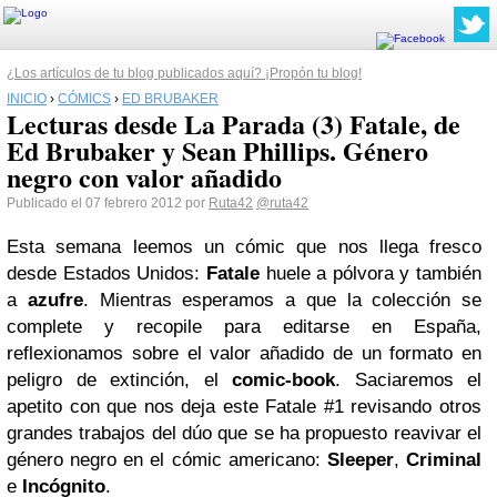
¿Los artículos de tu blog publicados aquí? ¡Propón tu blog!
INICIO
›
CÓMICS
›
ED BRUBAKER
Lecturas desde La Parada (3) Fatale, de
Ed Brubaker y Sean Phillips. Género
negro con valor añadido
Publicado el 07 febrero 2012 por
Ruta42
@ruta42
Esta semana leemos un cómic que nos llega fresco
desde Estados Unidos:
Fatale
huele a pólvora y también
a
azufre
. Mientras esperamos a que la colección se
complete y recopile para editarse en España,
reflexionamos sobre el valor añadido de un formato en
peligro de extinción, el
comic-book
. Saciaremos el
apetito con que nos deja este Fatale #1 revisando otros
grandes trabajos del dúo que se ha propuesto reavivar el
género negro en el cómic americano:
Sleeper
,
Criminal
e
Incógnito
.