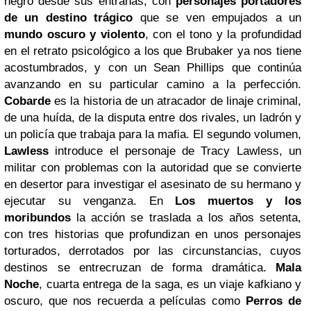
negro desde sus entrañas, con
personajes portadores
de un destino trágico
que se ven empujados a un
mundo oscuro y violento
, con el tono y la profundidad
en el retrato psicológico a los que Brubaker ya nos tiene
acostumbrados, y con un Sean Phillips que continúa
avanzando en su particular camino a la perfección.
Cobarde
es la historia de un atracador de linaje criminal,
de una huída, de la disputa entre dos rivales, un ladrón y
un policía que trabaja para la mafia. El segundo volumen,
Lawless
introduce el personaje de Tracy Lawless, un
militar con problemas con la autoridad que se convierte
en desertor para investigar el asesinato de su hermano y
ejecutar su venganza. En
Los muertos y los
moribundos
la acción se traslada a los años setenta,
con tres historias que profundizan en unos personajes
torturados, derrotados por las circunstancias, cuyos
destinos se entrecruzan de forma dramática.
Mala
Noche
, cuarta entrega de la saga, es un viaje kafkiano y
oscuro, que nos recuerda a películas como
Perros de