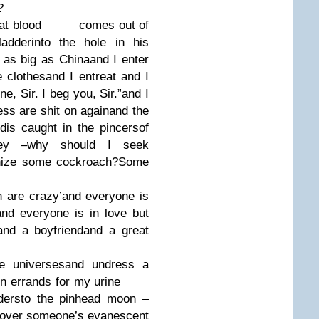
?
t blood
comes out of
adder
into the hole in his
 as big as China
and I enter
 clothes
and I entreat and I
ne, Sir. I beg you, Sir.”
and I
ess are shit on again
and the
nd
is caught in the pincers
of
ey –
why should I seek
gnize some cockroach?
Some
 are crazy’
and everyone is
and everyone is in love but
and a boyfriend
and a great
e universes
and undress a
n errands for my urine
ders
to the pinhead moon –
over someone’s evanescent