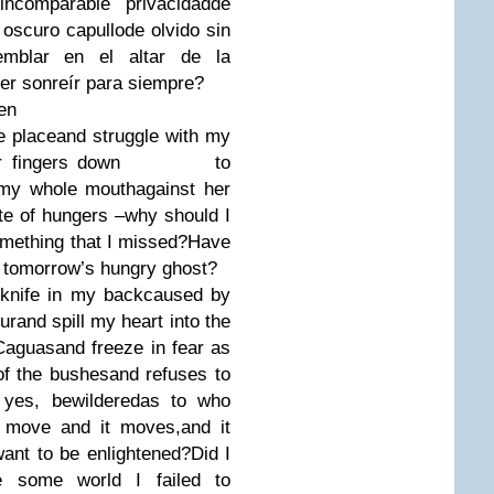
ncomparable privacidad
de
 oscuro capullo
de olvido sin
emblar en el altar de la
er sonreír para siempre?
en
he place
and struggle with my
r fingers down
to
 my whole mouth
against her
of hungers –
why should I
omething that I missed?
Have
 tomorrow’s hungry ghost?
 knife in my back
caused by
ur
and spill my heart into the
Caguas
and freeze in fear as
of the bushes
and refuses to
 yes, bewildered
as to who
 move and it moves,
and it
ant to be enlightened?
Did I
 some world I failed to