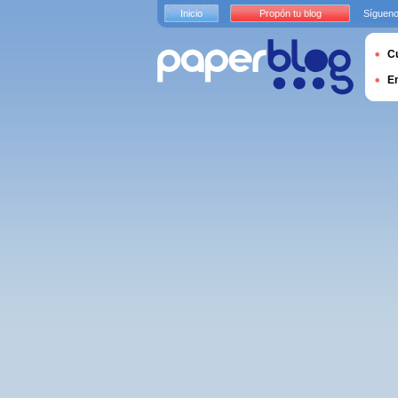
Inicio
Propón tu blog
Sígueno
Cu
E