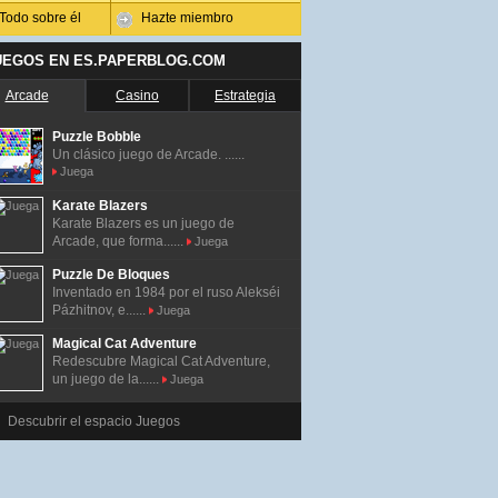
Todo sobre él
Hazte miembro
UEGOS EN ES.PAPERBLOG.COM
Arcade
Casino
Estrategia
Puzzle Bobble
Un clásico juego de Arcade. ......
Juega
Karate Blazers
Karate Blazers es un juego de
Arcade, que forma......
Juega
Puzzle De Bloques
Inventado en 1984 por el ruso Alekséi
Pázhitnov, e......
Juega
Magical Cat Adventure
Redescubre Magical Cat Adventure,
un juego de la......
Juega
Descubrir el espacio Juegos