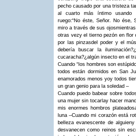
pecho
causado por una tristeza t
al cuarto más íntimo usando 
ruego:
“No éste, Señor.
No ése, S
miro a través de sus ojos
mientras
otras vez
y el tierno pezón en flo
por las pinzas
del poder y el mús
debería buscar la iluminación?
¿
cucaracha?
¿algún insecto en el t
Cuando “los hombres son estúpido
todos están dormidos en San J
enamorados menos yo
y todos tie
un gran genio para la soledad –
Cuando puedo babear sobre todos
una mujer sin tocarla
y hacer mand
mis enormes hombros plateados
luna –
Cuando mi corazón está ro
belleza evanescente de alguien
y
desvanecen como reinos sin escr