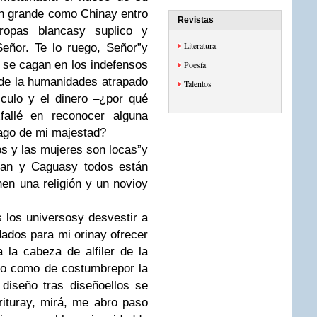
an grande como China
y entro
Revistas
ropas blancas
y suplico y
Literatura
eñor. Te lo ruego, Señor”
y
 se cagan en los indefensos
Poesía
r de la humanidad
es atrapado
Talentos
culo y el dinero –
¿por qué
fallé en reconocer alguna
rago de mi majestad?
s y las mujeres son locas”
y
uan y Caguas
y todos están
nen una religión y un novio
y
 los universos
y desvestir a
ados para mi orina
y ofrecer
a la cabeza de alfiler de la
to como de costumbre
por la
 diseño tras diseño
ellos se
itura
y, mirá, me abro paso