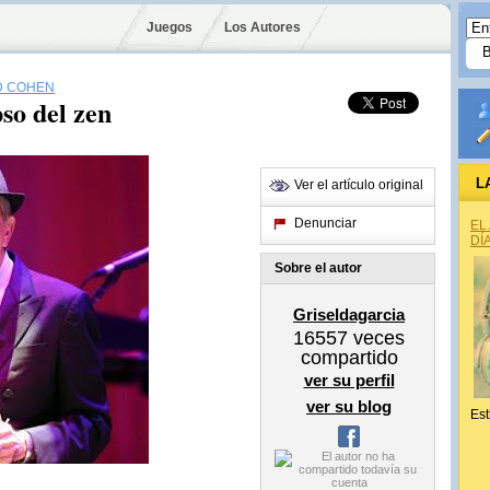
Juegos
Los Autores
D COHEN
so del zen
L
Ver el artículo original
Denunciar
EL
DÍ
Sobre el autor
Griseldagarcia
16557
veces
compartido
ver su perfil
ver su blog
Est