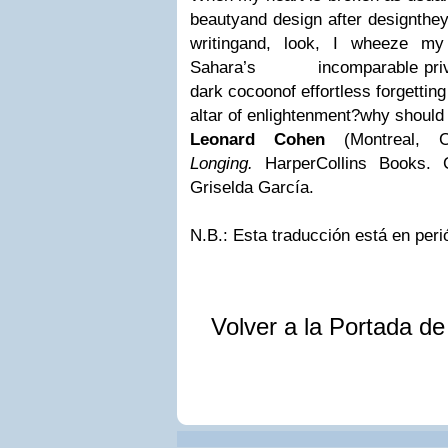
beauty
and design after design
they
writing
and, look, I wheeze m
Sahara’s
incomparable priv
dark cocoon
of effortless forgetting
altar of enlightenment?
why should 
Leonard Cohen
(Montreal, 
Longing.
HarperCollins Books. 
Griselda García.
N.B.: Esta traducción está en per
Volver a la Portada d