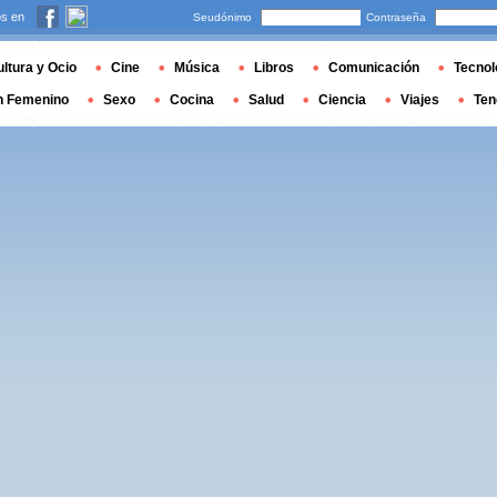
s en
Seudónimo
Contraseña
ltura y Ocio
Cine
Música
Libros
Comunicación
Tecnol
n Femenino
Sexo
Cocina
Salud
Ciencia
Viajes
Ten