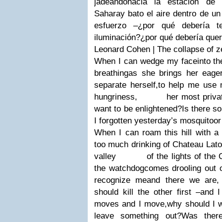
jadeando
hacia la estación de i
Sahara
y bato el aire dentro de un
esfuerzo –
¿por qué debería t
iluminación?
¿por qué debería quer
Leonard Cohen | The collapse of z
When I can wedge my face
into t
breathing
as she brings her eage
separate herself,
to help me use
hungriness,
her most private 
want to be enlightened?
Is there s
I forgotten yesterday’s mosquito
or
When I can roam this hill with a
too much drinking of Chateau Lato
valley
of the lights of the 
the watchdog
comes drooling out 
recognize me
and there we are,
should kill the other first –
and I
moves and I move,
why should I w
leave something out?
Was there