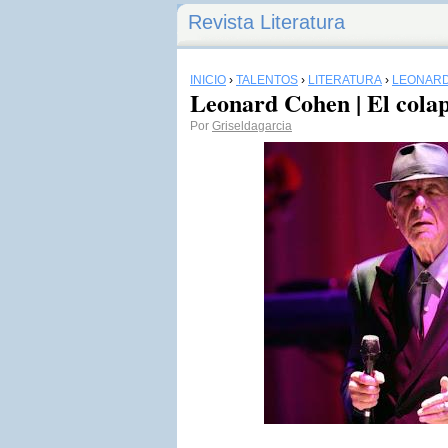
Revista Literatura
INICIO
›
TALENTOS
›
LITERATURA
›
LEONAR
Leonard Cohen | El colap
Por
Griseldagarcia