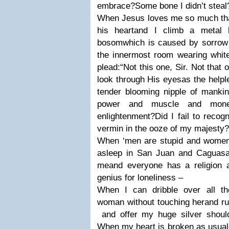
embrace?
Some bone I didn’t steal
When Jesus loves me so much tha
his heart
and I climb a metal l
bosom
which is caused by sorrow
the innermost room wearing white
plead:
“Not this one, Sir. Not that o
look through His eyes
as the helpl
tender blooming nipple of manki
power and muscle and mon
enlightenment?
Did I fail to reco
vermin in the ooze of my majesty?
When ‘men are stupid and women
asleep in San Juan and Caguas
me
and everyone has a religion 
genius for loneliness –
When I can dribble over all th
woman without touching her
and ru
and offer my huge silver shoul
When my heart is broken as usual