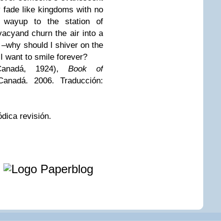
 fade like kingdoms with no
y way
up to the station of
acy
and churn the air into a
 –
why should I shiver on the
I want to smile forever?
Canadá, 1924),
Book of
Canadá. 2006. Traducción:
iódica revisión.
e