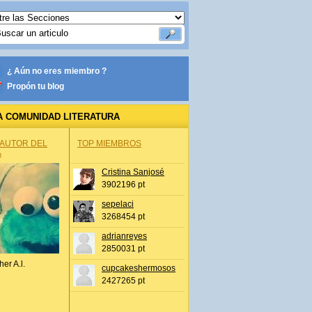
¿ Aún no eres miembro ?
Propón tu blog
A COMUNIDAD LITERATURA
 AUTOR DEL
TOP MIEMBROS
A
Cristina Sanjosé
3902196 pt
sepelaci
3268454 pt
adrianreyes
2850031 pt
her A.l.
cupcakeshermosos
2427265 pt