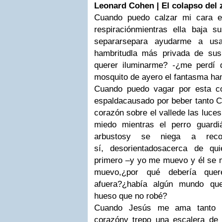
Leonard Cohen | El colapso del 
Cuando puedo calzar mi cara
e
respiración
mientras ella baja s
separarse
para ayudarme a usa
hambritud
la más privada de su
querer iluminarme? -
¿me perdí 
mosquito de ayer
o el fantasma ha
Cuando puedo vagar por esta co
espalda
causado por beber tanto C
corazón sobre el valle
de las luce
miedo mientras el perro guardi
arbustos
y se niega a reco
sí, desorientados
acerca de qui
primero –
y yo me muevo y él se 
muevo,
¿por qué debería quer
afuera?
¿había algún mundo qu
hueso que no robé?
Cuando Jesús me ama tanto 
corazón
y trepo una escalera de 