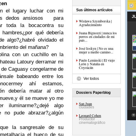
zen
n el lugar
y luchar con mi
Sus últimos artículos
J
us dedos ansiosos
para
Wisława Szymborska |
Agradecimiento
r toda la boca
contra su
s hambres
¿por qué debería
Juana Bignozzi | nunca los
perros en ciudades de mi
de algo?
¿habré olvidado el
país...
mbriento del mañana?
José Ioskyn | No es una
mujer a medio camino...
lina con un cuchillo en la
Paulo Leminski | El viejo
hateau Latour
y derramar mi
León y Natalia en
Coyoacán
s de Caguas
y congelarme de
án
sale babeando entre los
Ver todos
nocerme
y ahí estamos,
én debería matar al otro
Dossiers Paperblog
mueve,
y él se mueve yo me
San Juan
er iluminarme?
¿dejé algo
ciudades
e no pude abrazar?
¿algún
Leonard Cohen
Productor
cinematográfico
que la sangre
sale de su
metal
hacia el hueco de su