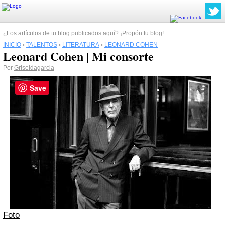
¿Los artículos de tu blog publicados aquí? ¡Propón tu blog!
INICIO
›
TALENTOS
›
LITERATURA
›
LEONARD COHEN
Leonard Cohen | Mi consorte
Por
Griseldagarcia
Save
Foto