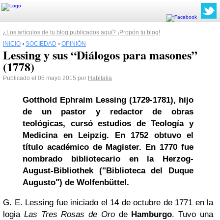
¿Los artículos de tu blog publicados aquí? ¡Propón tu blog!
INICIO
›
SOCIEDAD
›
OPINIÓN
Lessing y sus “Diálogos para masones”
(1778)
Publicado el 05 mayo 2015 por
Habitalia
Gotthold Ephraim Lessing (1729-1781), hijo
de un pastor y redactor de obras
teológicas, cursó estudios de Teología y
Medicina en
Leipzig
. En 1752 obtuvo el
título académico de Magister. En 1770 fue
nombrado bibliotecario en la Herzog-
August-Bibliothek ("Biblioteca del Duque
Augusto") de Wolfenbüttel.
G. E. Lessing fue iniciado el 14 de octubre de 1771 en la
logia
Las Tres Rosas de Oro
de
Hamburgo
. Tuvo una