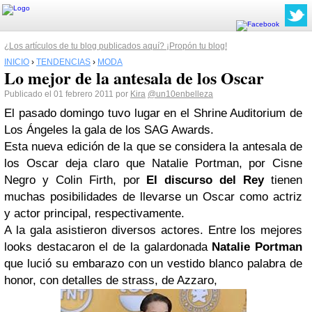
¿Los artículos de tu blog publicados aquí? ¡Propón tu blog!
INICIO
›
TENDENCIAS
›
MODA
Lo mejor de la antesala de los Oscar
Publicado el 01 febrero 2011 por
Kira
@un10enbelleza
El pasado domingo tuvo lugar en el
Shrine Auditorium de
Los Ángeles
la gala de los
SAG Awards
.
Esta nueva edición de la que se considera la antesala de
los Oscar deja claro que
Natalie Portman, por Cisne
Negro y Colin Firth, por
El discurso del Rey
tienen
muchas posibilidades de llevarse un Oscar como actriz
y actor principal, respectivamente.
A la gala asistieron diversos actores. Entre los mejores
looks destacaron el de la galardonada
Natalie Portman
que lució su embarazo con un vestido blanco palabra de
honor, con detalles de strass, de Azzaro,