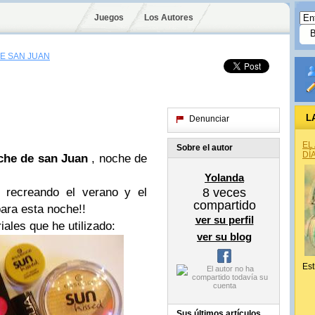
Juegos
Los Autores
E SAN JUAN
L
Denunciar
EL
Sobre el autor
DÍ
che de san Juan
, noche de
Yolanda
 recreando el verano y el
8
veces
compartido
ara esta noche!!
ver su perfil
iales que he utilizado:
ver su blog
Est
Sus últimos artículos