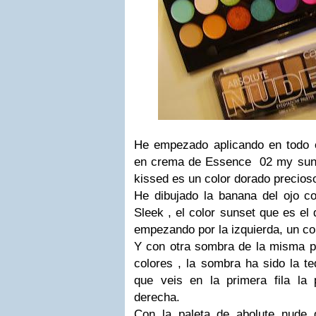
He empezado aplicando en todo 
en crema de Essence 02 my sunn
kissed es un color dorado precioso
He dibujado la banana del ojo c
Sleek , el color sunset que es el 
empezando por la izquierda, un col
Y con otra sombra de la misma pa
colores , la sombra ha sido la te
que veis en la primera fila la
derecha.
Con la paleta de abolute nude 