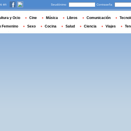
s en
Seudónimo
Contraseña
ltura y Ocio
Cine
Música
Libros
Comunicación
Tecnol
n Femenino
Sexo
Cocina
Salud
Ciencia
Viajes
Ten