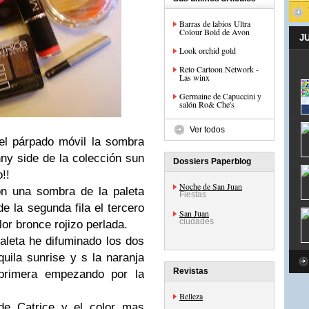
Barras de labios Ultra
Colour Bold de Avon
J
Look orchid gold
Reto Cartoon Network -
Las winx
Germaine de Capuccini y
salón Ro& Che's
Ver todos
el párpado móvil la sombra
y side de la colección sun
Dossiers Paperblog
!!
Noche de San Juan
on una sombra de la paleta
Fiestas
de la segunda fila el tercero
San Juan
ciudades
or bronce rojizo perlada.
leta he difuminado los dos
quila sunrise y s la naranja
Revistas
 primera empezando por la
Belleza
de Catrice y el color mas