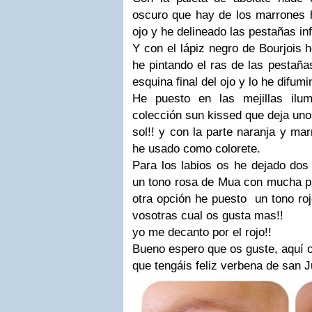
oscuro que hay de los marrones h
ojo y he delineado las pestañas inf
Y con el lápiz negro de Bourjois h
he pintando el ras de las pestaña
esquina final del ojo y lo he difum
He puesto en las mejillas ilu
colección sun kissed que deja uno
sol!! y con la parte naranja y ma
he usado como colorete.
Para los labios os he dejado dos
un tono rosa de Mua con mucha pu
otra opción he puesto un tono ro
vosotras cual os gusta mas!!
yo me decanto por el rojo!!
Bueno espero que os guste, aquí os
que tengáis feliz verbena de san J