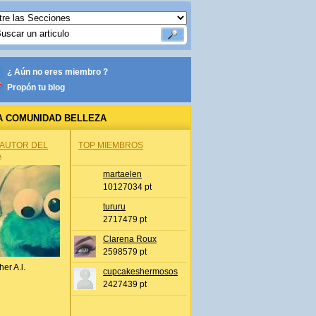
¿ Aún no eres miembro ?
Propón tu blog
A COMUNIDAD BELLEZA
 AUTOR DEL
TOP MIEMBROS
A
martaelen
10127034 pt
tururu
2717479 pt
Clarena Roux
2598579 pt
her A.l.
cupcakeshermosos
2427439 pt