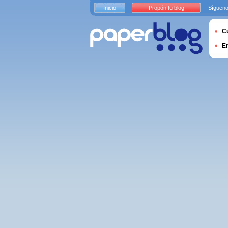
Inicio
Propón tu blog
Sígueno
Cu
E