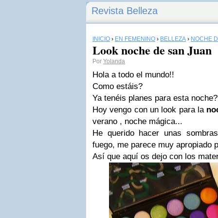
Revista Belleza
INICIO
›
EN FEMENINO
›
BELLEZA
›
NOCHE D
Look noche de san Juan
Por
Yolanda
Hola a todo el mundo!!
Como estáis?
Ya tenéis planes para esta noche?
Hoy vengo con un look para la
no
verano , noche mágica...
He querido hacer unas sombras
fuego, me parece muy apropiado p
Así que aquí os dejo con los mater