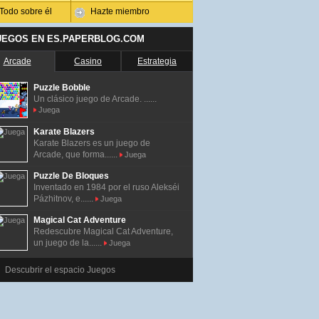
Todo sobre él
Hazte miembro
UEGOS EN ES.PAPERBLOG.COM
Arcade
Casino
Estrategia
Puzzle Bobble
Un clásico juego de Arcade. ......
Juega
Karate Blazers
Karate Blazers es un juego de
Arcade, que forma......
Juega
Puzzle De Bloques
Inventado en 1984 por el ruso Alekséi
Pázhitnov, e......
Juega
Magical Cat Adventure
Redescubre Magical Cat Adventure,
un juego de la......
Juega
Descubrir el espacio Juegos