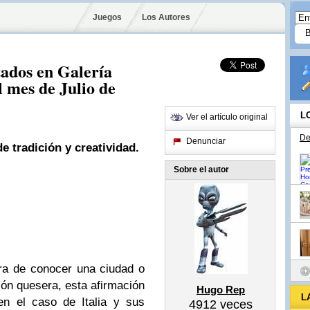
Juegos
Los Autores
tados en Galería
l mes de Julio de
L
Ver el artículo original
De
Denunciar
e tradición y creatividad.
Sobre el autor
ra de conocer una ciudad o
ión quesera, esta afirmación
Hugo Rep
L
en el caso de Italia y sus
4912
veces