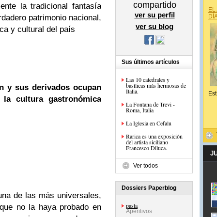
compartido
te la tradicional fantasía
EL
ver su perfil
erdadero patrimonio nacional,
DÍ
ver su blog
ca y cultural del país
Sus últimos artículos
Las 10 catedrales y
basílicas más hermosas de
an y sus derivados ocupan
Italia.
Est
la cultura gastronómica
La Fontana de Trevi -
Roma, Italia
La Iglesia en Cefalu
Rarica es una exposición
del artista siciliano
Francesco Diluca.
J
Ver todos
Dossiers Paperblog
una de las más universales,
pasta
 que no la haya probado en
Aperitivos