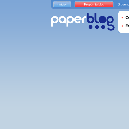
Inicio
Propón tu blog
Sígueno
Cu
E