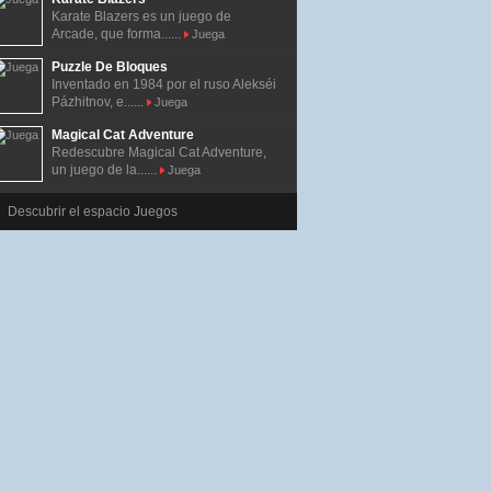
Karate Blazers es un juego de
Arcade, que forma......
Juega
Puzzle De Bloques
Inventado en 1984 por el ruso Alekséi
Pázhitnov, e......
Juega
Magical Cat Adventure
Redescubre Magical Cat Adventure,
un juego de la......
Juega
Descubrir el espacio Juegos