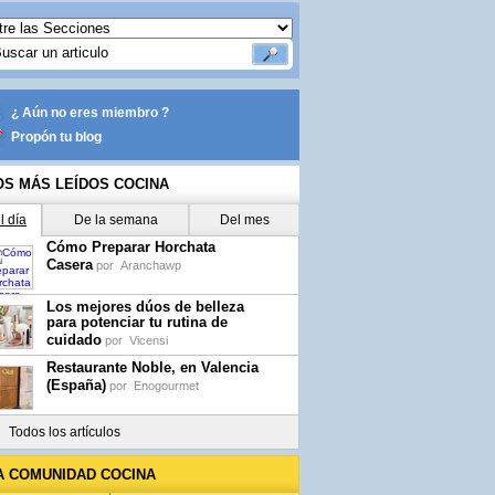
¿ Aún no eres miembro ?
Propón tu blog
OS MÁS LEÍDOS COCINA
l día
De la semana
Del mes
Cómo Preparar Horchata
Casera
por
Aranchawp
Los mejores dúos de belleza
para potenciar tu rutina de
cuidado
por
Vicensi
Restaurante Noble, en Valencia
(España)
por
Enogourmet
Todos los artículos
A COMUNIDAD COCINA