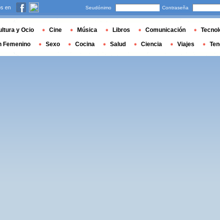
s en
Seudónimo
Contraseña
ltura y Ocio
Cine
Música
Libros
Comunicación
Tecnol
n Femenino
Sexo
Cocina
Salud
Ciencia
Viajes
Ten