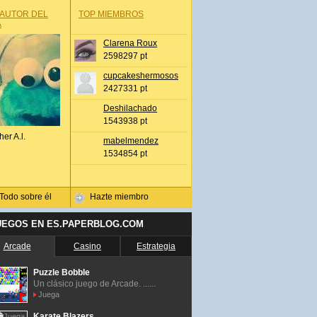
 AUTOR DEL
TOP MIEMBROS
A
Clarena Roux
2598297 pt
cupcakeshermosos
2427331 pt
Deshilachado
1543938 pt
her A.l.
mabelmendez
1534854 pt
Todo sobre él
Hazte miembro
UEGOS EN ES.PAPERBLOG.COM
Arcade
Casino
Estrategia
Puzzle Bobble
Un clásico juego de Arcade. ......
Juega
Karate Blazers