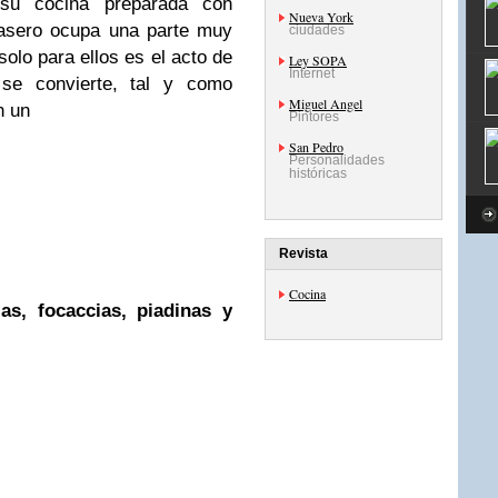
 su cocina preparada con
Nueva York
 casero ocupa una parte muy
ciudades
solo para ellos es el acto de
Ley SOPA
Internet
e convierte, tal y como
Miguel Angel
n un
Pintores
San Pedro
Personalidades
históricas
Revista
Cocina
as, focaccias, piadinas y