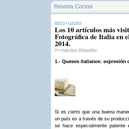
Revista Cocina
INICIO
›
COCINA
Los 10 artículos más visi
Fotográfica de Italia en e
2014.
Por
Hugo Rep
@HugoRep
1.-
Quesos italianos: expresión d
Si es cierto que una buena mane
un país es a través de su producc
se hace especialmente patente 