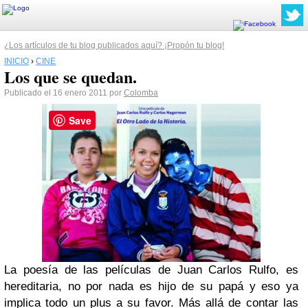
¿Los artículos de tu blog publicados aquí? ¡Propón tu blog!
INICIO
›
CINE
Los que se quedan.
Publicado el 16 enero 2011 por
Colomba
Save
La poesía de las películas de Juan Carlos Rulfo, es
hereditaria, no por nada es hijo de su papá y eso ya
implica todo un plus a su favor. Más allá de contar las