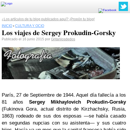
¿Los artículos de tu blog publicados aquí? ¡Propón tu blog!
INICIO
›
CULTURA Y OCIO
Los viajes de Sergey Prokudin-Gorsky
Publicado el 16 junio 2015 por
Gritanlosdedos
París, 27 de Septiembre de 1944. Aquel día fallecía a los
81 años
Sergey Mikhaylovich Prokudin-Gorsky
(Fukinova Gora, actual distrito de Kirzhachsky, Rusia,
1863) rodeado de sus dos esposas —se había casado
en segundas nupcias con su asistenta— y sus cuatro
hijos. Hacía ya un mes que la capital francesa había sido