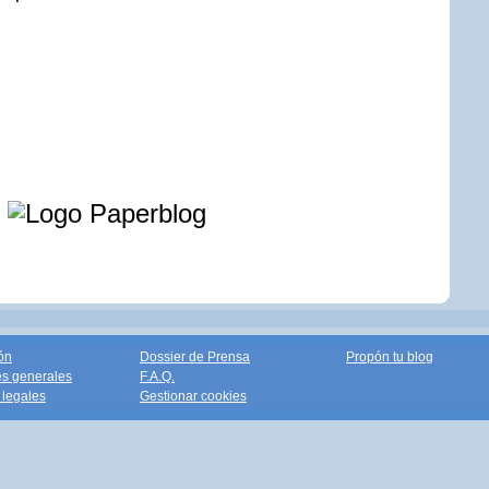
e
ón
Dossier de Prensa
Propón tu blog
s generales
F.A.Q.
legales
Gestionar cookies