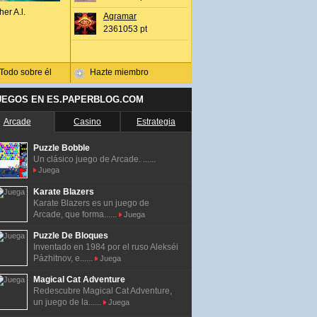
her A.l.
Agramar
2361053 pt
Todo sobre él
Hazte miembro
UEGOS EN ES.PAPERBLOG.COM
Arcade
Casino
Estrategia
Puzzle Bobble
Un clásico juego de Arcade. ......
Juega
Karate Blazers
Karate Blazers es un juego de
Arcade, que forma......
Juega
Puzzle De Bloques
Inventado en 1984 por el ruso Alekséi
Pázhitnov, e......
Juega
Magical Cat Adventure
Redescubre Magical Cat Adventure,
un juego de la......
Juega