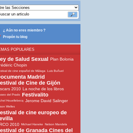
¿ Aún no eres miembro ?
Propón tu blog
EMAS POPULARES
ey de Salud Sexual
Plan Bolonia
rédéric Chopin
stival de cine español de Málaga
Luis Buñuel
ocumenta Madrid
estival de Cine de Gijón
scars 2010
La noche de los libros
Festivalito
seo del Prado
Jerome David Salinger
chel Houellebecq
son Welles
estival de cine europeo de
evilla
RCO 2010
Michael Haneke
Nelson Mandela
estival de Granada Cines del