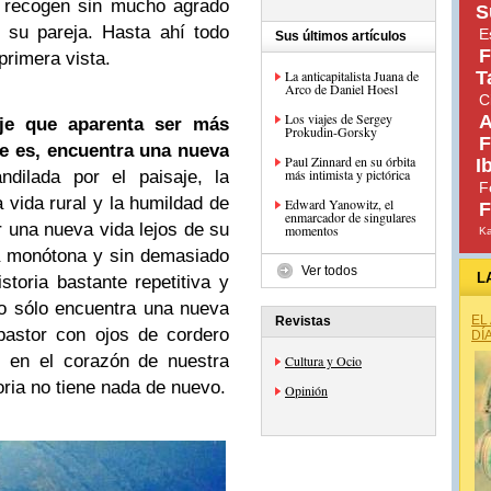
s recogen sin mucho agrado
S
 su pareja. Hasta ahí todo
E
Sus últimos artículos
F
primera vista.
La anticapitalista Juana de
T
Arco de Daniel Hoesl
C
Los viajes de Sergey
A
aje que aparenta ser más
Prokudin-Gorsky
F
e es, encuentra una nueva
Paul Zinnard en su órbita
I
más intimista y pictórica
ndilada por el paisaje, la
F
a vida rural y la humildad de
Edward Yanowitz, el
F
enmarcador de singulares
 una nueva vida lejos de su
momentos
Ka
da monótona y sin demasiado
Ver todos
L
storia bastante repetitiva y
No sólo encuentra una nueva
EL
Revistas
pastor con ojos de cordero
DÍ
 en el corazón de nuestra
Cultura y Ocio
toria no tiene nada de nuevo.
Opinión