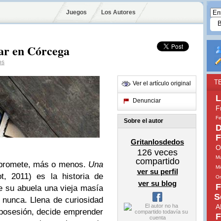
Juegos
Los Autores
ar en Córcega
os
T
Ver el artículo original
L
Denunciar
F
Fe
Sobre el autor
D
F
Gritanlosdedos
O
126
veces
Mu
compartido
is promete, más o menos.
Una
Mi
ver su perfil
t, 2011) es la historia de
Or
ver su blog
F
e su abuela una vieja masía
S
 nunca. Llena de curiosidad
A
posesión, decide emprender
F