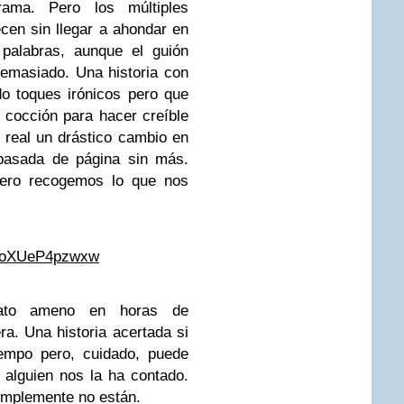
rama. Pero los múltiples
en sin llegar a ahondar en
palabras, aunque el guión
emasiado. Una historia con
do toques irónicos pero que
cocción para hacer creíble
a real un drástico cambio en
pasada de página sin más.
ero recogemos lo que nos
v=oXUeP4pzwxw
rato ameno en horas de
ra. Una historia acertada si
empo pero, cuidado, puede
 alguien nos la ha contado.
simplemente no están.