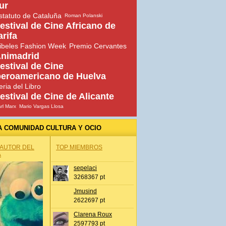
ur
statuto de Cataluña
Roman Polanski
estival de Cine Africano de
arifa
ibeles Fashion Week
Premio Cervantes
nimadrid
estival de Cine
beroamericano de Huelva
eria del Libro
estival de Cine de Alicante
rl Marx
Mario Vargas Llosa
A COMUNIDAD CULTURA Y OCIO
 AUTOR DEL
TOP MIEMBROS
A
sepelaci
3268367 pt
Jmusind
2622697 pt
Clarena Roux
2597793 pt