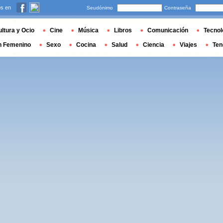
s en
Seudónimo
Contraseña
ltura y Ocio
Cine
Música
Libros
Comunicación
Tecnol
n Femenino
Sexo
Cocina
Salud
Ciencia
Viajes
Ten