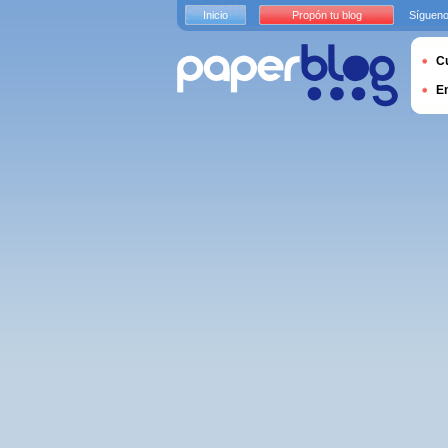
Inicio
Propón tu blog
Sígueno
Cu
E