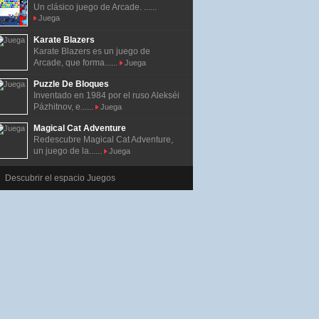
Un clásico juego de Arcade. ......
Juega
Karate Blazers
Karate Blazers es un juego de
Arcade, que forma......
Juega
Puzzle De Bloques
Inventado en 1984 por el ruso Alekséi
Pázhitnov, e......
Juega
Magical Cat Adventure
Redescubre Magical Cat Adventure,
un juego de la......
Juega
Descubrir el espacio Juegos