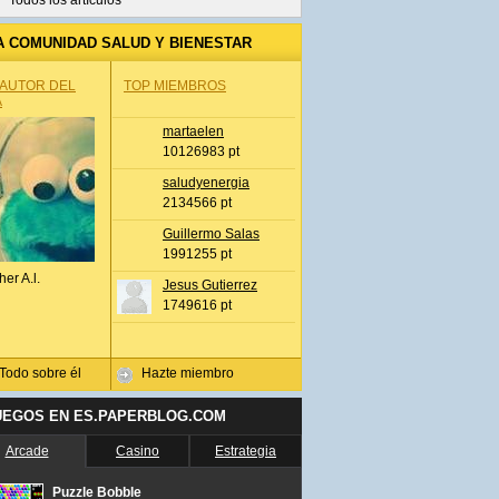
Todos los artículos
A COMUNIDAD SALUD Y BIENESTAR
 AUTOR DEL
TOP MIEMBROS
A
martaelen
10126983 pt
saludyenergia
2134566 pt
Guillermo Salas
1991255 pt
her A.l.
Jesus Gutierrez
1749616 pt
Todo sobre él
Hazte miembro
UEGOS EN ES.PAPERBLOG.COM
Arcade
Casino
Estrategia
Puzzle Bobble