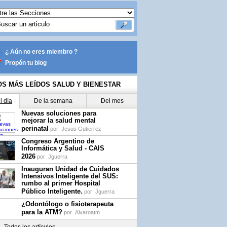
¿ Aún no eres miembro ?
Propón tu blog
OS MÁS LEÍDOS SALUD Y BIENESTAR
l día
De la semana
Del mes
Nuevas soluciones para
mejorar la salud mental
perinatal
por
Jesus Gutierrez
Congreso Argentino de
Informática y Salud - CAIS
2026
por
Jguerra
Inauguran Unidad de Cuidados
Intensivos Inteligente del SUS:
rumbo al primer Hospital
Público Inteligente.
por
Jguerra
¿Odontólogo o fisioterapeuta
para la ATM?
por
Alvaroatm