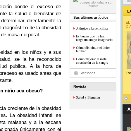
ndición donde el exceso de
L
nte la salud o bienestar de
Sus últimos artículos
determinar directamente la
EL
DÍ
l diagnóstico de la obesidad
Alérgico a la penicilina
 de masa corporal.
Es bueno que mi hijo
tenga un amigo imaginario
Cómo disminuir el dolor
lumbar
esidad en los niños y a sus
alud, se la ha reconocido
Como mejorar la mala
circulación de la sangre
lud pública. A la hora de
sobrepeso es usado antes que
Ver todos
Est
zante.
Revista
un niño sea obeso?
Salud y Bienestar
ia creciente de la obesidad
J
es. La obesidad infantil se
ieta malsana y a la escasa
lacionada únicamente con el