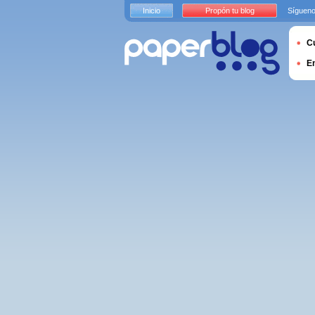
Inicio
Propón tu blog
Sígueno
Cu
E