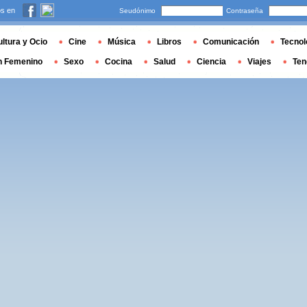
s en
Seudónimo
Contraseña
ltura y Ocio
Cine
Música
Libros
Comunicación
Tecnol
n Femenino
Sexo
Cocina
Salud
Ciencia
Viajes
Ten