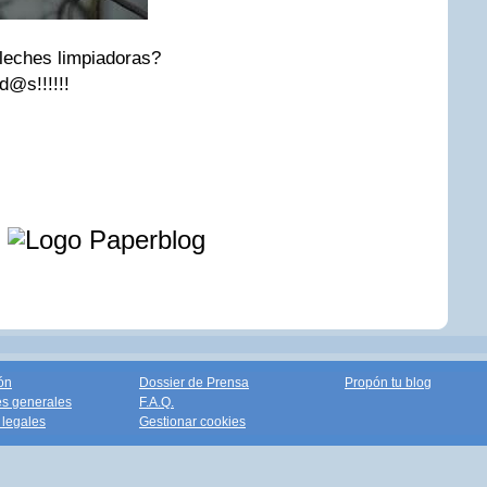
leches limpiadoras?
d@s!!!!!!
e
ón
Dossier de Prensa
Propón tu blog
s generales
F.A.Q.
legales
Gestionar cookies