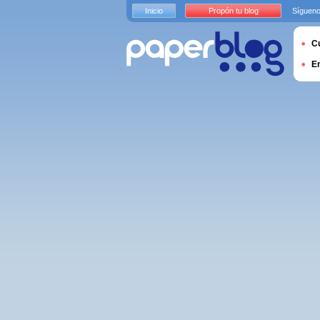
Inicio
Propón tu blog
Sígueno
Cu
E