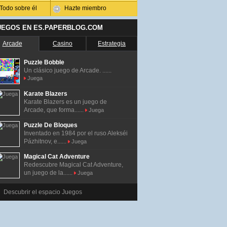
Todo sobre él
Hazte miembro
UEGOS EN ES.PAPERBLOG.COM
Arcade
Casino
Estrategia
Puzzle Bobble
Un clásico juego de Arcade. ......
Juega
Karate Blazers
Karate Blazers es un juego de
Arcade, que forma......
Juega
Puzzle De Bloques
Inventado en 1984 por el ruso Alekséi
Pázhitnov, e......
Juega
Magical Cat Adventure
Redescubre Magical Cat Adventure,
un juego de la......
Juega
Descubrir el espacio Juegos