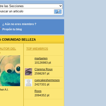
¿ Aún no eres miembro ?
Propón tu blog
A COMUNIDAD BELLEZA
 AUTOR DEL
TOP MIEMBROS
A
martaelen
10126983 pt
Clarena Roux
2598297 pt
cupcakeshermosos
2427331 pt
her A.l.
Roos
2094352 pt