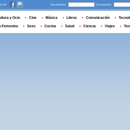
s en
Seudónimo
Contraseña
ltura y Ocio
Cine
Música
Libros
Comunicación
Tecnol
n Femenino
Sexo
Cocina
Salud
Ciencia
Viajes
Ten