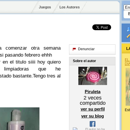
Juegos
Los Autores
 a comenzar otra semana
L
Denunciar
si pasando febrero ehhh
EL
Sobre el autor
n el titulo siiii hoy quiero
DÍ
limpiadoras que he
stado bastante.Tengo tres al
Piruleta
2
veces
compartido
ver su perfil
Est
ver su blog