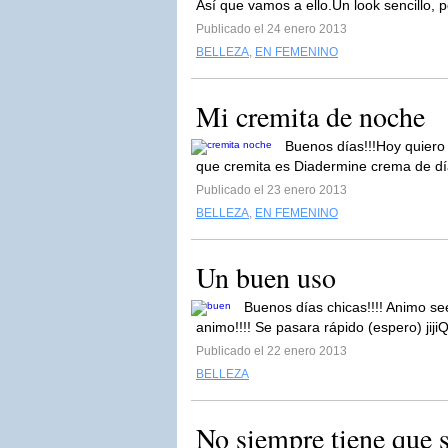
Así que vamos a ello.Un look sencillo, p
Publicado el 24 enero 2013
BELLEZA
,
EN FEMENINO
Mi cremita de noche
Buenos días!!!Hoy quiero
que cremita es Diadermine crema de día
Publicado el 23 enero 2013
BELLEZA
,
EN FEMENINO
Un buen uso
Buenos días chicas!!!! Animo se
animo!!!! Se pasara rápido (espero) jij
Publicado el 22 enero 2013
BELLEZA
No siempre tiene que 