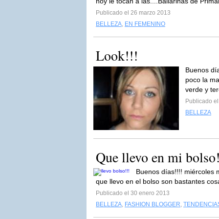
hoy le tocan a las....Bailarinas de Prima
Publicado el 26 marzo 2013
BELLEZA
,
EN FEMENINO
Look!!!
Buenos día
poco la ma
verde y te
Publicado e
BELLEZA
Que llevo en mi bolso!
Buenos días!!!! miércole
que llevo en el bolso son bastantes cosa
Publicado el 30 enero 2013
BELLEZA
,
FASHION BLOGGER
,
TENDENCIA