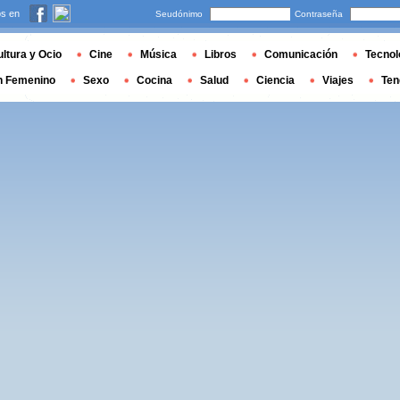
s en
Seudónimo
Contraseña
ltura y Ocio
Cine
Música
Libros
Comunicación
Tecnol
n Femenino
Sexo
Cocina
Salud
Ciencia
Viajes
Ten