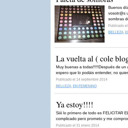
Buenos día
vosotr@s u
sombras de
Publicado e
BELLEZA
,
E
La vuelta al ( cole blo
Muy buenas a todas!!!!!Después de un 
espero que lo podáis entender, no quier
Publicado el 14 septiembre 2014
BELLEZA
,
EN FEMENINO
Ya estoy!!!!
Siiii lo primero de todo es FELICITAR 
complicado pero prometo y me comprome
Publicado el 31 enero 2014