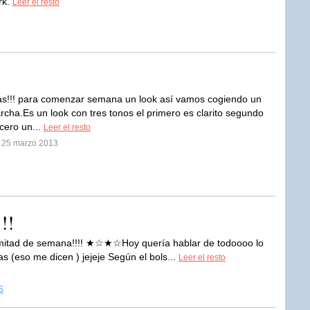
rk.
Leer el resto
s!!! para comenzar semana un look así vamos cogiendo un
rcha.Es un look con tres tonos el primero es clarito segundo
rcero un...
Leer el resto
l 25 marzo 2013
!!
s mitad de semana!!!! ★☆★☆Hoy quería hablar de todoooo lo
s (eso me dicen ) jejeje Según el bols...
Leer el resto
S