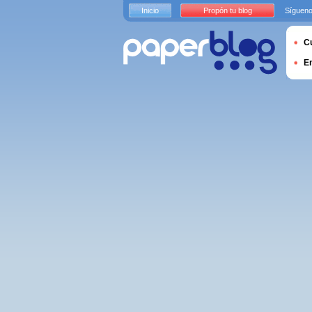
Inicio
Propón tu blog
Sígueno
Cu
E