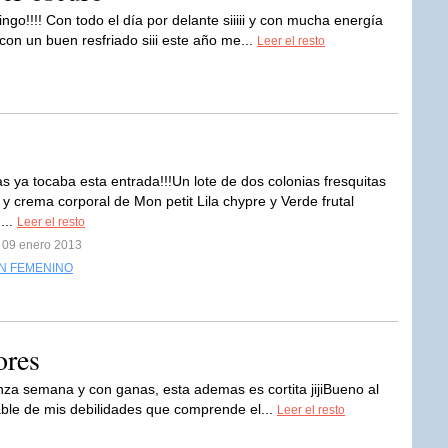
go!!!! Con todo el día por delante siiiii y con mucha energía
n un buen resfriado siii este año me...
Leer el resto
s ya tocaba esta entrada!!!Un lote de dos colonias fresquitas
 y crema corporal de Mon petit Lila chypre y Verde frutal
...
Leer el resto
l 09 enero 2013
N FEMENINO
ores
za semana y con ganas, esta ademas es cortita jijiBueno al
able de mis debilidades que comprende el...
Leer el resto