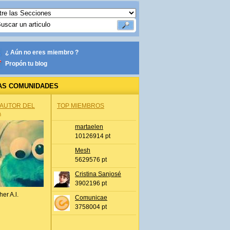
¿ Aún no eres miembro ?
Propón tu blog
AS COMUNIDADES
 AUTOR DEL
TOP MIEMBROS
A
martaelen
10126914 pt
Mesh
5629576 pt
Cristina Sanjosé
3902196 pt
her A.l.
Comunicae
3758004 pt