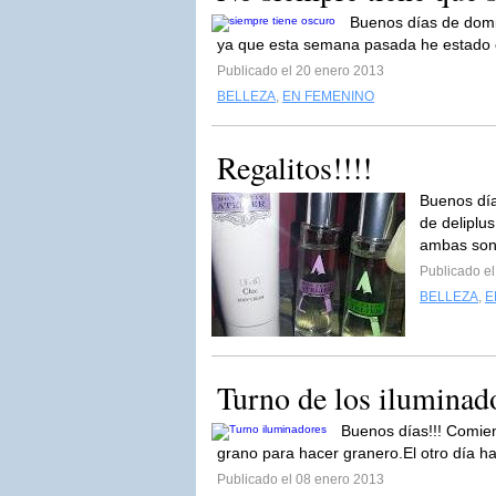
Buenos días de domin
ya que esta semana pasada he estado co
Publicado el 20 enero 2013
BELLEZA
,
EN FEMENINO
Regalitos!!!!
Buenos día
de deliplus
ambas son
Publicado e
BELLEZA
,
E
Turno de los iluminad
Buenos días!!! Comien
grano para hacer granero.El otro día h
Publicado el 08 enero 2013