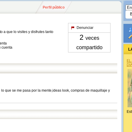
Perfil público
Denunciar
a que lo visites y disfrutes tanto
2
veces
uenta
compartido
u cuenta
L
EL
DÍ
lo que se me pasa por la mente,ideas look, compras de maquillaje y
Est