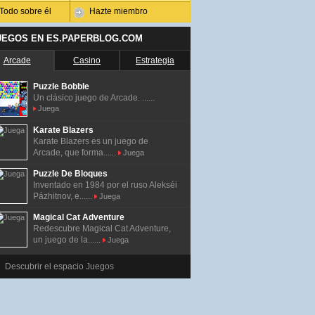
Todo sobre él
Hazte miembro
UEGOS EN ES.PAPERBLOG.COM
Arcade
Casino
Estrategia
Puzzle Bobble
Un clásico juego de Arcade. ......
Juega
Karate Blazers
Karate Blazers es un juego de
Arcade, que forma......
Juega
Puzzle De Bloques
Inventado en 1984 por el ruso Alekséi
Pázhitnov, e......
Juega
Magical Cat Adventure
Redescubre Magical Cat Adventure,
un juego de la......
Juega
Descubrir el espacio Juegos