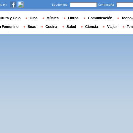
s en
Seudónimo
Contraseña
ltura y Ocio
Cine
Música
Libros
Comunicación
Tecnol
n Femenino
Sexo
Cocina
Salud
Ciencia
Viajes
Ten