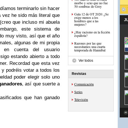
morbo y sexo que no fue
50 sombras de Grey
díamos terminarlo sin hacer
Gala 12 de OT 2020: ¿Se
a vez he sido más literal que
exige menos a los
J
hombres que a las
(creo que incluso mi abuela
mujeres?
embargo, este sistema de
¿Hay racismo en la ficción
o muy visto, así que el año
española?
inales, algunas de mi propia
Razones por las que
necesitamos una cuarta
 en cuenta del usuario
temporada de Hannibal
sigo estando abierto a todo
Ver todos
ener. Recordad que esta vez
e
y podréis votar a todos los
Revistas
eldad poder elegir solo uno
ganadores
, así que suerte a
Comunicación
Series
lasificados que han ganado
Televisión