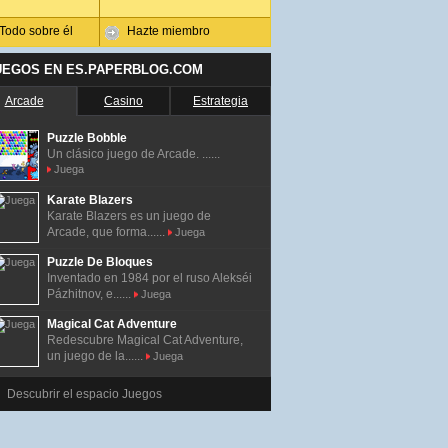
Todo sobre él
Hazte miembro
UEGOS EN ES.PAPERBLOG.COM
Arcade
Casino
Estrategia
Puzzle Bobble
Un clásico juego de Arcade. ......
Juega
Karate Blazers
Karate Blazers es un juego de
Arcade, que forma......
Juega
Puzzle De Bloques
Inventado en 1984 por el ruso Alekséi
Pázhitnov, e......
Juega
Magical Cat Adventure
Redescubre Magical Cat Adventure,
un juego de la......
Juega
Descubrir el espacio Juegos