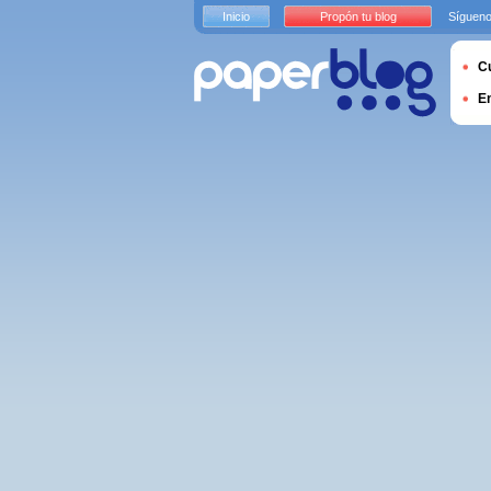
Inicio
Propón tu blog
Sígueno
Cu
E