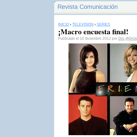
Revista Comunicación
INICIO
›
TELEVISIÓN
›
SERIES
¡Macro encuesta final!
Publicado el 10 diciembre 2012 por
Dro
@Drol