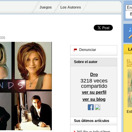
Juegos
Los Autores
ope
L
Denunciar
EL
Sobre el autor
DÍ
Dro
3218
veces
compartido
ver su perfil
ver su blog
Est
Sus últimos artículos
365 días es todo el buen