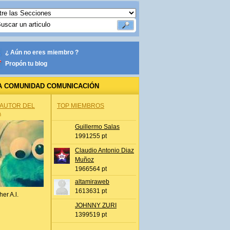
¿ Aún no eres miembro ?
Propón tu blog
A COMUNIDAD COMUNICACIÓN
 AUTOR DEL
TOP MIEMBROS
A
Guillermo Salas
1991255 pt
Claudio Antonio Diaz
Muñoz
1966564 pt
altamiraweb
1613631 pt
her A.l.
JOHNNY ZURI
1399519 pt