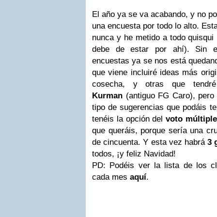
El año ya se va acabando, y no po
una encuesta por todo lo alto. Est
nunca y he metido a todo quisqui 
debe de estar por ahí). Sin 
encuestas ya se nos está quedand
que viene incluiré ideas más orig
cosecha, y otras que tendré
Kurman
(antiguo FG Caro), pero 
tipo de sugerencias que podáis t
tenéis la opción del
voto múltipl
que queráis, porque sería una cru
de cincuenta. Y esta vez habrá
3 
todos, ¡y feliz Navidad!
PD: Podéis ver la lista de los c
cada mes
aquí
.