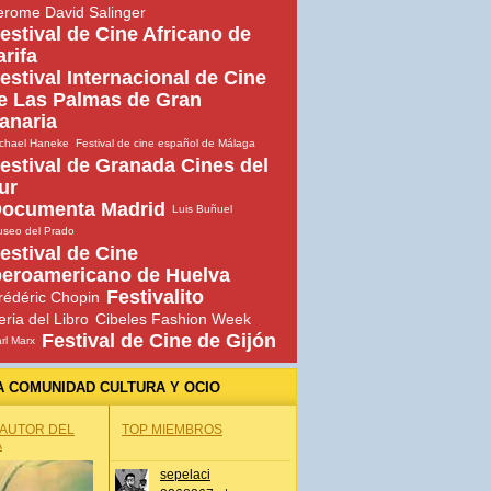
erome David Salinger
estival de Cine Africano de
arifa
estival Internacional de Cine
e Las Palmas de Gran
anaria
chael Haneke
Festival de cine español de Málaga
estival de Granada Cines del
ur
ocumenta Madrid
Luis Buñuel
seo del Prado
estival de Cine
beroamericano de Huelva
Festivalito
rédéric Chopin
eria del Libro
Cibeles Fashion Week
Festival de Cine de Gijón
rl Marx
A COMUNIDAD CULTURA Y OCIO
 AUTOR DEL
TOP MIEMBROS
A
sepelaci