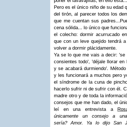
poner el lavavajillas, en ello está..
Pero es el único niño de su edad 
del tirón, al parecer todos los de
que me cuentan sus padres...Pues
cena sólida... lo único que funcio
el colecho: dormir acurrucado 
que con un leve quejido tendrá a
volver a dormir plácidamente.
Ya se lo que me vais a decir: 'se 
consientes todo', 'déjale llorar e
y se acabará durmiendo'. Método E
y les funcionará a muchos pero yo 
el síndrome de la cuna de pinch
hacerlo sufrir ni de sufrir con él
madre otro y de toda la informació
consejos que me han dado, el úni
leí en una entrevista a
Ros
únicamente un consejo a una
sería?
Amor. Ya lo dijo San 