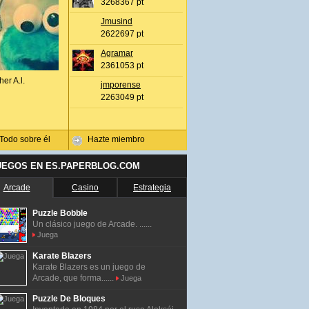
3268367 pt
Jmusind
2622697 pt
Agramar
2361053 pt
her A.l.
jmporense
2263049 pt
Todo sobre él
Hazte miembro
UEGOS EN ES.PAPERBLOG.COM
Arcade
Casino
Estrategia
Puzzle Bobble
Un clásico juego de Arcade. ......
Juega
Karate Blazers
Karate Blazers es un juego de
Arcade, que forma......
Juega
Puzzle De Bloques