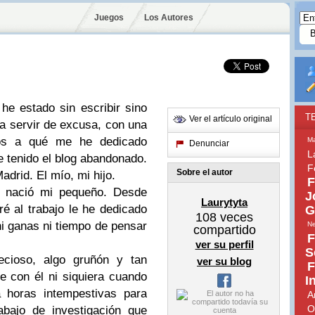
Juegos
Los Autores
 he estado sin escribir sino
T
Ver el artículo original
a servir de excusa, con una
ros a qué me he dedicado
Ma
Denunciar
L
 tenido el blog abandonado.
F
Sobre el autor
adrid. El mío, mi hijo.
F
o nació mi pequeño. Desde
J
Laurytyta
é al trabajo le he dedicado
G
108
veces
i ganas ni tiempo de pensar
Ne
compartido
F
ver su perfil
S
recioso, algo gruñón y tan
ver su blog
F
e con él ni siquiera cuando
I
 horas intempestivas para
A
O
abajo de investigación que