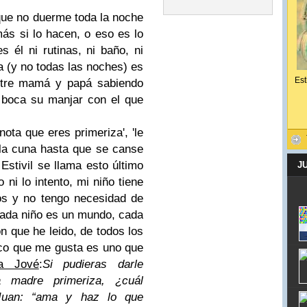
.
que no duerme toda la noche
más si lo hacen, o eso es lo
 él ni rutinas, ni baño, ni
na (y no todas las noches) es
Est
entre mamá y papá sabiendo
 boca su manjar con el que
nota que eres primeriza', 'le
n la cuna hasta que se canse
stivil se llama esto último
J
ni lo intento, mi niño tiene
os y no tengo necesidad de
. Cada niño es un mundo, cada
n que he leido, de todos los
co que me gusta es uno que
a Jové
:
Si pudieras darle
 madre primeriza, ¿cuál
Juan: “ama y haz lo que