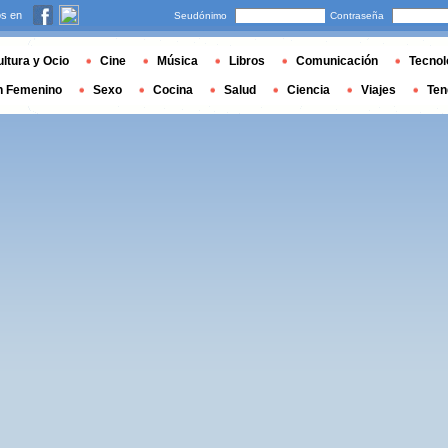
s en
Seudónimo
Contraseña
ltura y Ocio
Cine
Música
Libros
Comunicación
Tecnol
n Femenino
Sexo
Cocina
Salud
Ciencia
Viajes
Ten