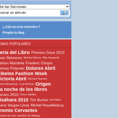
¿ Aún no eres miembro ?
Propón tu blog
EMAS POPULARES
eria del Libro
Premios Goya 2010
ean Simmons
Michael Moore
Rita Hayworth
elson Mandela
Frédéric Chopin
Dolores Abril
oman Polanski
ibeles Fashion Week
ictoria Abril
Michael Haneke
Origen
dro Almodóvar
Luis Buñuel
a noche de los libros
scars 2010
Orson Welles
isáhara 2010
Tim Burton
Karl Marx
ario Vargas Llosa
Michel Houellebecq
remio Cervantes
stival de cine español de Málaga