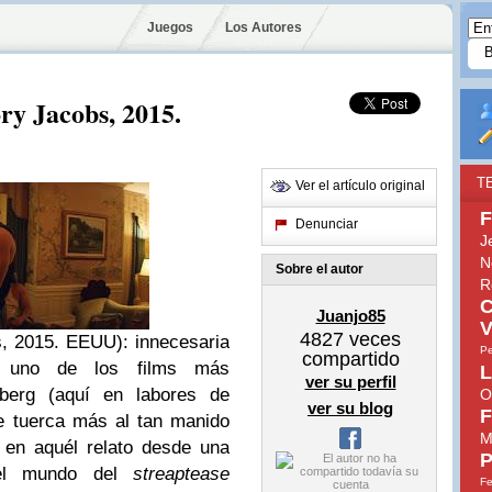
Juegos
Los Autores
y Jacobs, 2015.
T
Ver el artículo original
F
Denunciar
J
N
Sobre el autor
R
C
Juanjo85
V
4827
veces
s, 2015.
EEUU): innecesaria
Pe
compartido
de uno de los films más
L
ver su perfil
berg (aquí en labores de
O
ver su blog
F
de tuerca más al tan manido
M
 en aquél relato desde una
P
 el mundo del
streaptease
Fe