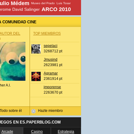
ulio Médem
Museo del Prado
Luis Tosar
ARCO 2010
erome David Salinger
A COMUNIDAD CINE
 AUTOR DEL
TOP MIEMBROS
A
sepelaci
3268712 pt
Jmusind
2623981 pt
Agramar
2361914 pt
her A.l.
jmporense
2263670 pt
Todo sobre él
Hazte miembro
UEGOS EN ES.PAPERBLOG.COM
Arcade
Casino
Estrategia