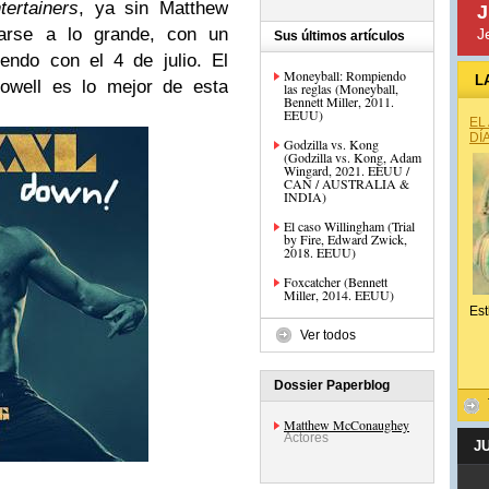
tertainers
, ya sin Matthew
J
rarse a lo grande, con un
J
Sus últimos artículos
endo con el 4 de julio. El
Moneyball: Rompiendo
L
owell es lo mejor de esta
las reglas (Moneyball,
Bennett Miller, 2011.
EEUU)
EL
DÍ
Godzilla vs. Kong
(Godzilla vs. Kong, Adam
Wingard, 2021. EEUU /
CAN / AUSTRALIA &
INDIA)
El caso Willingham (Trial
by Fire, Edward Zwick,
2018. EEUU)
Foxcatcher (Bennett
Miller, 2014. EEUU)
Est
Ver todos
Dossier Paperblog
Matthew McConaughey
Actores
J