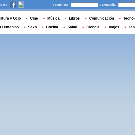
s en
Seudónimo
Contraseña
ltura y Ocio
Cine
Música
Libros
Comunicación
Tecnol
n Femenino
Sexo
Cocina
Salud
Ciencia
Viajes
Ten