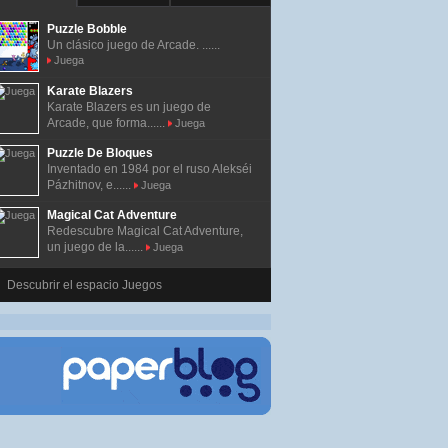
Puzzle Bobble
Un clásico juego de Arcade. ......
Juega
Karate Blazers
Karate Blazers es un juego de
Arcade, que forma......
Juega
Puzzle De Bloques
Inventado en 1984 por el ruso Alekséi
Pázhitnov, e......
Juega
Magical Cat Adventure
Redescubre Magical Cat Adventure,
un juego de la......
Juega
Descubrir el espacio Juegos