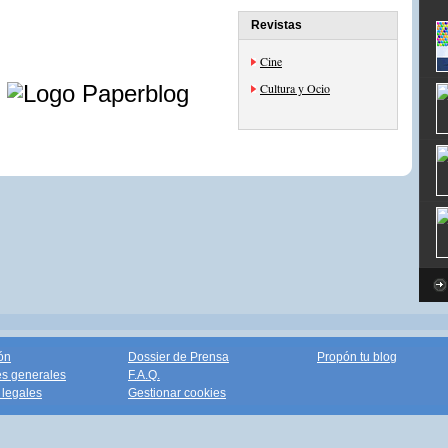
Revistas
Cine
e
Cultura y Ocio
ón
Dossier de Prensa
Propón tu blog
s generales
F.A.Q.
legales
Gestionar cookies