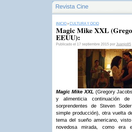
Revista Cine
INICIO
›
CULTURA Y OCIO
Magic Mike XXL (Gregor
EEUU):
Publicado el 17 septiembre 2015 por
Juanjo85
Magic Mike XXL
(Gregory Jacob
y alimenticia continuación 
sorprendentes de Steven Soder
simple producción), otra vuelta 
tema del sueño americano, visto
novedosa mirada, como era