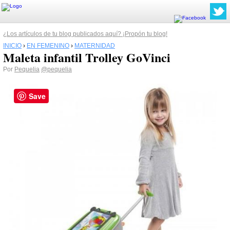
¿Los artículos de tu blog publicados aquí? ¡Propón tu blog!
INICIO
›
EN FEMENINO
›
MATERNIDAD
Maleta infantil Trolley GoVinci
Por
Pequelia
@pequelia
Save