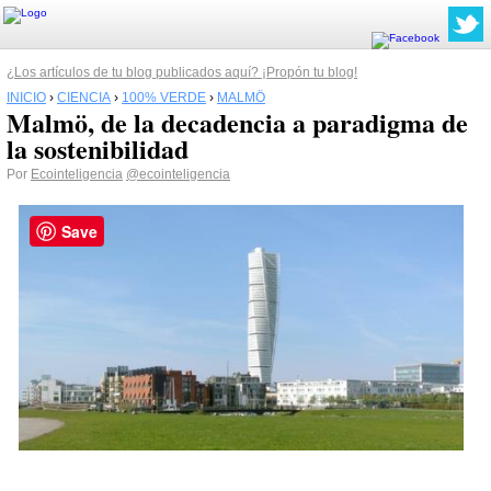
¿Los artículos de tu blog publicados aquí? ¡Propón tu blog!
INICIO
›
CIENCIA
›
100% VERDE
›
MALMÖ
Malmö, de la decadencia a paradigma de
la sostenibilidad
Por
Ecointeligencia
@ecointeligencia
Save