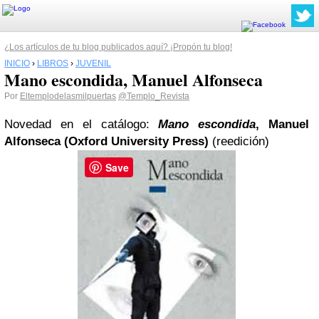
¿Los artículos de tu blog publicados aquí? ¡Propón tu blog!
INICIO
›
LIBROS
›
JUVENIL
Mano escondida, Manuel Alfonseca
Por
Eltemplodelasmilpuertas
@Templo_Revista
Novedad en el catálogo:
Mano escondida
, Manuel
Alfonseca (Oxford University Press)
(reedición)
Save