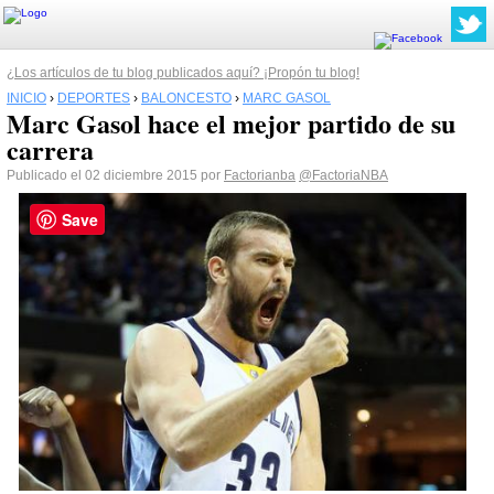
¿Los artículos de tu blog publicados aquí? ¡Propón tu blog!
INICIO
›
DEPORTES
›
BALONCESTO
›
MARC GASOL
Marc Gasol hace el mejor partido de su
carrera
Publicado el 02 diciembre 2015 por
Factorianba
@FactoriaNBA
Save