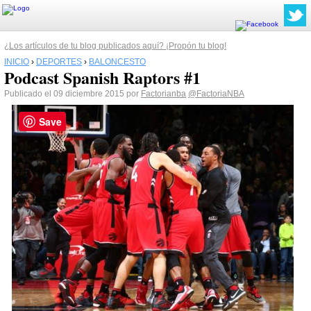
¿Los artículos de tu blog publicados aquí? ¡Propón tu blog!
INICIO
›
DEPORTES
›
BALONCESTO
Podcast Spanish Raptors #1
Publicado el 09 diciembre 2015 por
Factorianba
@FactoriaNBA
Save