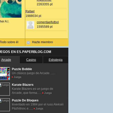
2263355 pt
Rafael
1988034 pt
her A.l.
comentaelfutbol
1595589 pt
Todo sobre él
Hazte miembro
UEGOS EN ES.PAPERBLOG.COM
Arcade
Casino
Estrategia
Puzzle Bobble
Un clásico juego de Arcade. ......
Juega
Karate Blazers
Karate Blazers es un juego de
Arcade, que forma......
Juega
Puzzle De Bloques
Inventado en 1984 por el ruso Alekséi
Pázhitnov, e......
Juega