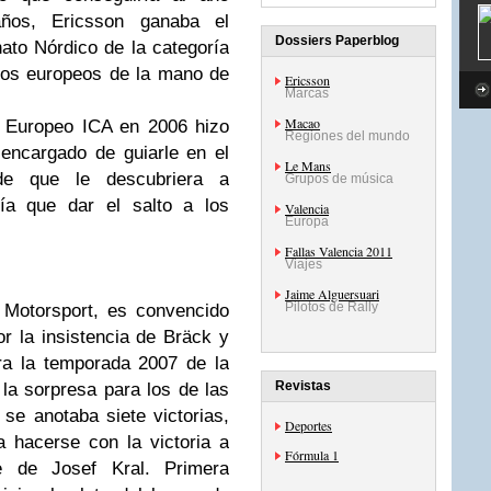
ños, Ericsson ganaba el
Dossiers Paperblog
to Nórdico de la categoría
tos europeos de la mano de
Ericsson
Marcas
Macao
 Europeo ICA en 2006 hizo
Regiones del mundo
encargado de guiarle en el
Le Mans
de que le descubriera a
Grupos de música
nía que dar el salto a los
Valencia
Europa
Fallas Valencia 2011
Viajes
Jaime Alguersuari
Pilotos de Rally
 Motorsport, es convencido
r la insistencia de Bräck y
ra la temporada 2007 de la
Revistas
la sorpresa para los de las
se anotaba siete victorias,
Deportes
a hacerse con la victoria a
Fórmula 1
e de Josef Kral. Primera