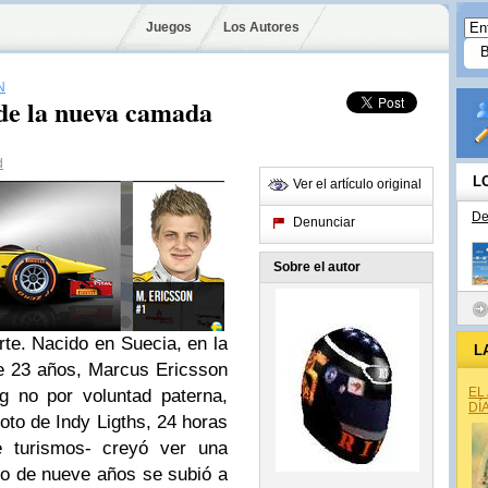
Juegos
Los Autores
N
 de la nueva camada
d
L
Ver el artículo original
De
Denunciar
Sobre el autor
rte. Nacido en Suecia, en la
L
e 23 años, Marcus Ericsson
EL
g no por voluntad paterna,
DÍ
oto de Indy Ligths, 24 horas
turismos- creyó ver una
iño de nueve años se subió a