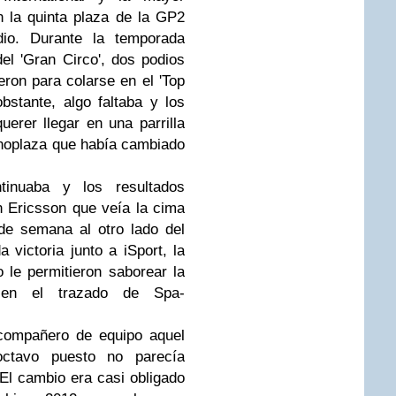
n la quinta plaza de la GP2
io. Durante la temporada
del 'Gran Circo', dos podios
eron para colarse en el 'Top
obstante, algo faltaba y los
erer llegar en una parrilla
noplaza que había cambiado
tinuaba y los resultados
 Ericsson que veía la cima
de semana al otro lado del
 victoria junto a iSport, la
o le permitieron saborear la
 en el trazado de Spa-
 compañero de equipo aquel
octavo puesto no parecía
 El cambio era casi obligado