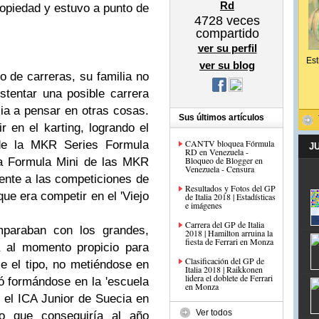
Rd
propiedad y estuvo a punto de
4728
veces
compartido
ver su perfil
Est
ver su blog
o de carreras, su familia no
ostentar una posible carrera
ia a pensar en otras cosas.
Sus últimos artículos
en el karting, logrando el
CANTV bloquea Fórmula
 de la MKR Series Formula
J
RD en Venezuela -
Bloqueo de Blogger en
la Formula Mini de las MKR
Venezuela - Censura
iente a las competiciones de
Resultados y Fotos del GP
ue era competir en el 'Viejo
de Italia 2018 | Estadísticas
e imágenes
Carrera del GP de Italia
mparaban con los grandes,
2018 | Hamilton arruina la
fiesta de Ferrari en Monza
 al momento propicio para
Clasificación del GP de
se el tipo, no metiéndose en
Italia 2018 | Raikkonen
lidera el doblete de Ferrari
ó formándose en la 'escuela
en Monza
n el ICA Junior de Suecia en
Ver todos
lo que conseguiría al año