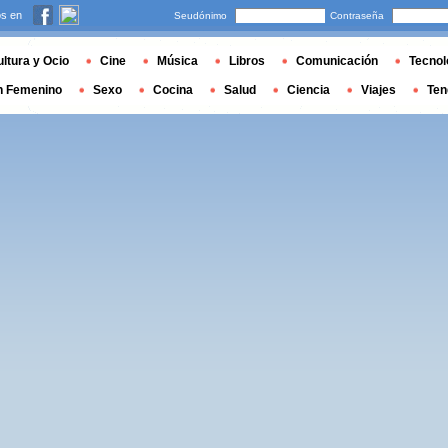
s en
Seudónimo
Contraseña
ltura y Ocio
Cine
Música
Libros
Comunicación
Tecnol
n Femenino
Sexo
Cocina
Salud
Ciencia
Viajes
Ten