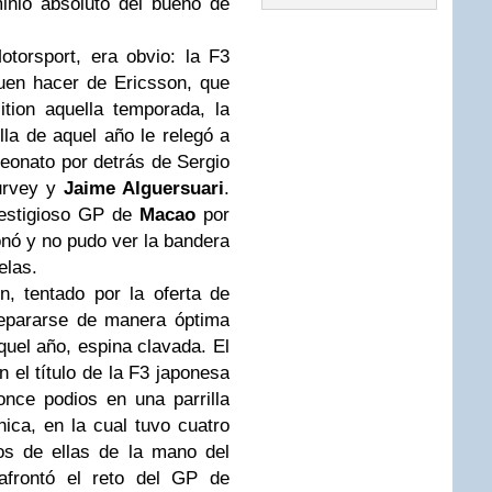
nio absoluto del bueno de
otorsport, era obvio: la F3
buen hacer de Ericsson, que
tion aquella temporada, la
la de aquel año le relegó a
peonato por detrás de Sergio
Turvey y
Jaime Alguersuari
.
prestigioso GP de
Macao
por
nó y no pudo ver la bandera
elas.
, tentado por la oferta de
repararse de manera óptima
uel año, espina clavada. El
 el título de la F3 japonesa
once podios en una parrilla
ánica, en la cual tuvo cuatro
os de ellas de la mano del
afrontó el reto del GP de