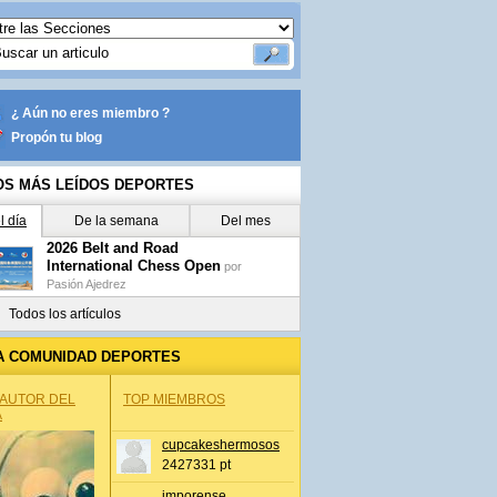
¿ Aún no eres miembro ?
Propón tu blog
OS MÁS LEÍDOS DEPORTES
l día
De la semana
Del mes
2026 Belt and Road
International Chess Open
por
Pasión Ajedrez
Todos los artículos
A COMUNIDAD DEPORTES
 AUTOR DEL
TOP MIEMBROS
A
cupcakeshermosos
2427331 pt
jmporense