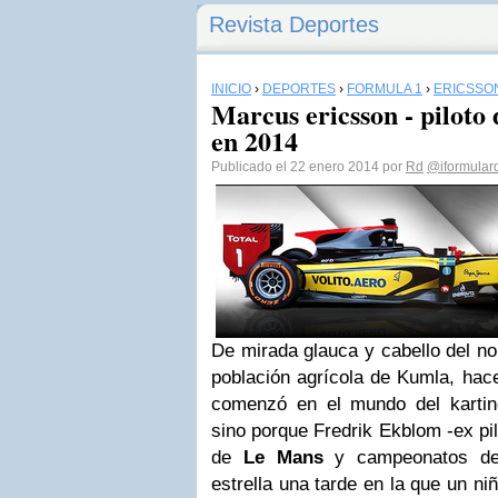
Revista Deportes
INICIO
›
DEPORTES
›
FÓRMULA 1
›
ERICSSO
Marcus ericsson - piloto
en 2014
Publicado el 22 enero 2014 por
Rd
@iformular
De mirada glauca y cabello del no
población agrícola de Kumla, hac
comenzó en el mundo del kartin
sino porque Fredrik Ekblom -ex pil
de
Le Mans
y campeonatos de 
estrella una tarde en la que un n