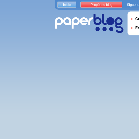
Inicio
Propón tu blog
Sígueno
Cu
E