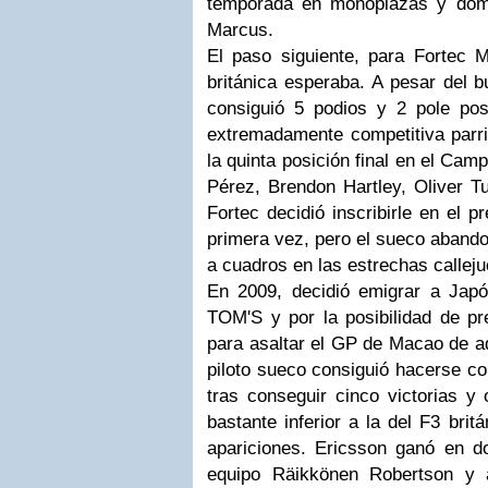
temporada en monoplazas y domi
Marcus.
El paso siguiente, para Fortec M
británica esperaba. A pesar del 
consiguió 5 podios y 2 pole posi
extremadamente competitiva parril
la quinta posición final en el Cam
Pérez, Brendon Hartley, Oliver 
Fortec decidió inscribirle en el 
primera vez, pero el sueco abando
a cuadros en las estrechas calleju
En 2009, decidió emigrar a Japón
TOM'S y por la posibilidad de p
para asaltar el GP de Macao de aq
piloto sueco consiguió hacerse con
tras conseguir cinco victorias y 
bastante inferior a la del F3 brit
apariciones. Ericsson ganó en d
equipo Räikkönen Robertson y 