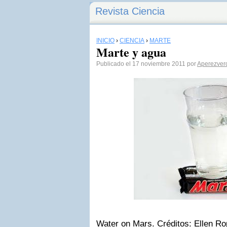
Revista Ciencia
INICIO
›
CIENCIA
›
MARTE
Marte y agua
Publicado el 17 noviembre 2011 por
Aperezver
Water on Mars. Créditos: Ellen R