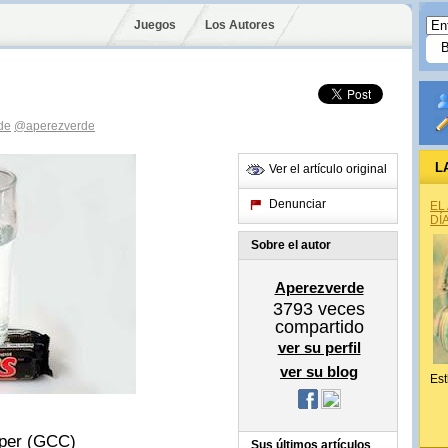
Juegos
Los Autores
de
@aperezverde
L
Ver el artículo original
Denunciar
EL
DÍ
Sobre el autor
Aperezverde
3793
veces
compartido
ver su perfil
ver su blog
Est
oper (GCC)
Sus últimos artículos