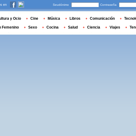
s en
Seudónimo
Contraseña
ltura y Ocio
Cine
Música
Libros
Comunicación
Tecnol
n Femenino
Sexo
Cocina
Salud
Ciencia
Viajes
Ten