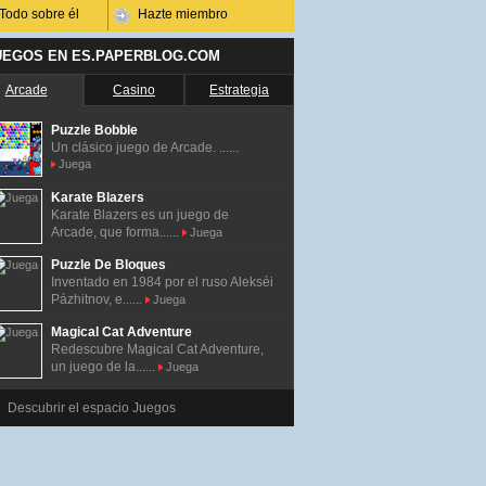
Todo sobre él
Hazte miembro
UEGOS EN ES.PAPERBLOG.COM
Arcade
Casino
Estrategia
Puzzle Bobble
Un clásico juego de Arcade. ......
Juega
Karate Blazers
Karate Blazers es un juego de
Arcade, que forma......
Juega
Puzzle De Bloques
Inventado en 1984 por el ruso Alekséi
Pázhitnov, e......
Juega
Magical Cat Adventure
Redescubre Magical Cat Adventure,
un juego de la......
Juega
Descubrir el espacio Juegos