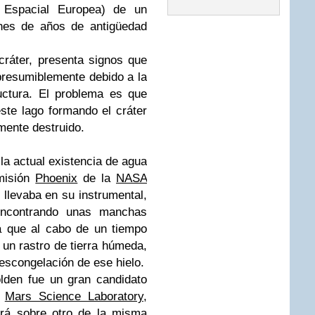
Espacial Europea) de un
ones de años de antigüedad
cráter, presenta signos que
 presumiblemente debido a la
uctura. El problema es que
ste lago formando el cráter
mente destruido.
 la actual existencia de agua
misión
Phoenix
de la
NASA
llevaba en su instrumental,
 encontrando unas manchas
a que al cabo de un tiempo
 un rastro de tierra húmeda,
descongelación de ese hielo.
olden fue un gran candidato
n
Mars Science Laboratory,
ará sobre otro de la misma