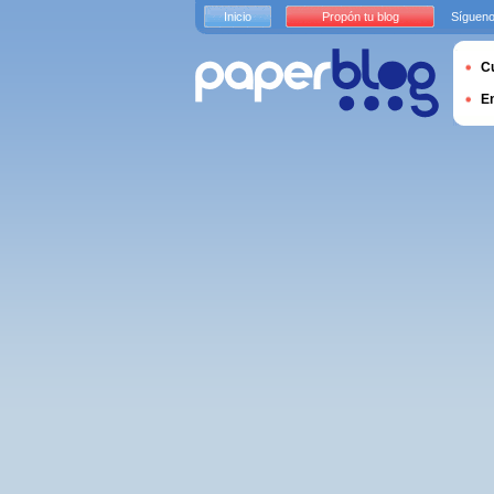
Inicio
Propón tu blog
Sígueno
Cu
E