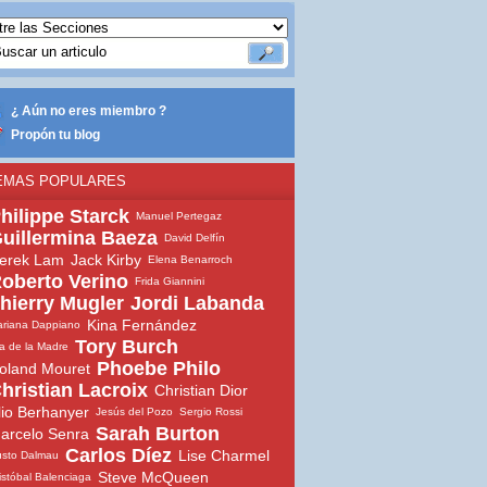
¿ Aún no eres miembro ?
Propón tu blog
EMAS POPULARES
hilippe Starck
Manuel Pertegaz
uillermina Baeza
David Delfín
erek Lam
Jack Kirby
Elena Benarroch
oberto Verino
Frida Giannini
hierry Mugler
Jordi Labanda
Kina Fernández
riana Dappiano
Tory Burch
a de la Madre
Phoebe Philo
oland Mouret
hristian Lacroix
Christian Dior
lio Berhanyer
Jesús del Pozo
Sergio Rossi
Sarah Burton
arcelo Senra
Carlos Díez
Lise Charmel
sto Dalmau
Steve McQueen
istóbal Balenciaga