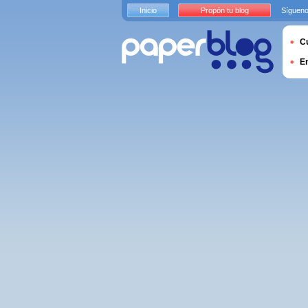
Inicio
Propón tu blog
Sígueno
Cu
E