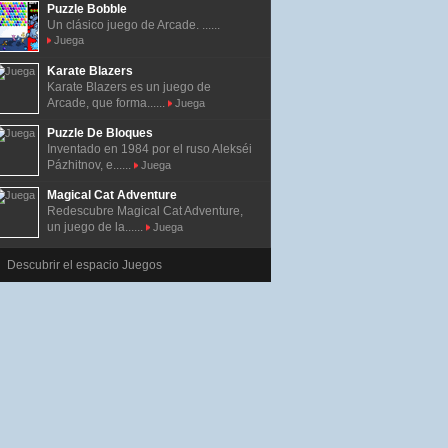
Puzzle Bobble
Un clásico juego de Arcade. ......
Juega
Karate Blazers
Karate Blazers es un juego de
Arcade, que forma......
Juega
Puzzle De Bloques
Inventado en 1984 por el ruso Alekséi
Pázhitnov, e......
Juega
Magical Cat Adventure
Redescubre Magical Cat Adventure,
un juego de la......
Juega
Descubrir el espacio Juegos