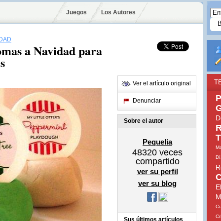
Juegos
Los Autores
IDAD
omas a Navidad para
s
T
Ver el artículo original
P
Denunciar
G
D
Sobre el autor
R
T
Pequelia
Ma
48320
veces
Dí
compartido
R
ver su perfil
C
ver su blog
E
M
Cu
Cr
Sus últimos artículos