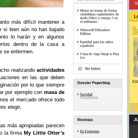
V
Mejor no tomar de forma
simultánea suplementos de
L
ácido fólico y omega-3 en
el embarazo
anto más difícil mantener a
EL
e si bien aún no han bajado
Minecraft Education
DÍ
Edition
nto lo harán y en algunos
Equidad para los niños
rlos dentro de la casa a
españoles
ue se enfermen.
Cuna de viaje Sleep’n Play
Go
Ver todos
ucho realizando
actividades
uaciones en las que deben
Est
Dossier Paperblog
ginación por lo que siempre
jar por ejemplo con
masa de
Navidad
Actualidad
os el mercado ofrece todo
es elegir.
J
Revistas
 las más apropiadas parecen
En Femenino
o la firma
My Little Otter’s