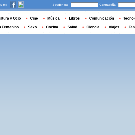
s en
Seudónimo
Contraseña
ltura y Ocio
Cine
Música
Libros
Comunicación
Tecnol
n Femenino
Sexo
Cocina
Salud
Ciencia
Viajes
Ten