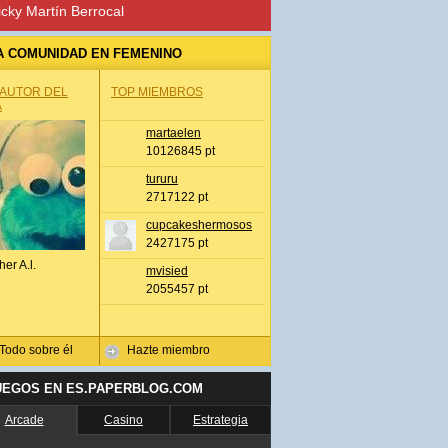
icky Martín Berrocal
A COMUNIDAD EN FEMENINO
 AUTOR DEL
TOP MIEMBROS
A
martaelen
10126845 pt
tururu
2717122 pt
cupcakeshermosos
2427175 pt
her A.l.
mvisied
2055457 pt
Todo sobre él
Hazte miembro
UEGOS EN ES.PAPERBLOG.COM
Arcade
Casino
Estrategia