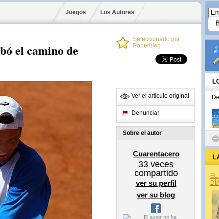
Juegos
Los Autores
Seleccionado por
bó el camino de
Paperblog
L
Ver el artículo original
De
Denunciar
Sobre el autor
Cuarentacero
L
33
veces
compartido
EL
ver su perfil
DÍ
ver su blog