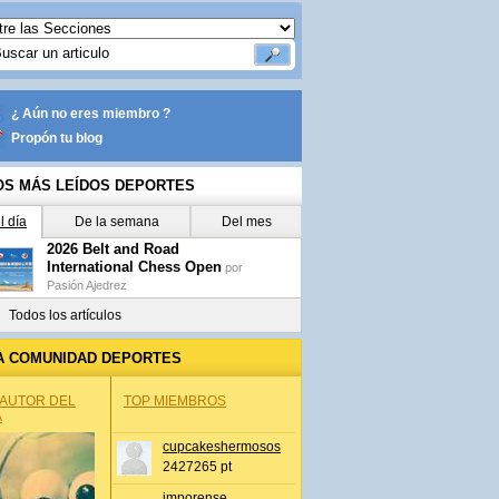
¿ Aún no eres miembro ?
Propón tu blog
OS MÁS LEÍDOS DEPORTES
l día
De la semana
Del mes
2026 Belt and Road
International Chess Open
por
Pasión Ajedrez
Todos los artículos
A COMUNIDAD DEPORTES
 AUTOR DEL
TOP MIEMBROS
A
cupcakeshermosos
2427265 pt
jmporense