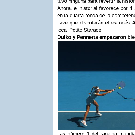
tuvo ninguna para revertir la histor
Ahora, el historial favorece por 4
en la cuarta ronda de la competenc
llave que disputarán el escocés
A
local Potito Starace.
Dulko y Pennetta empezaron bie
Las número 1 del ranking mundia