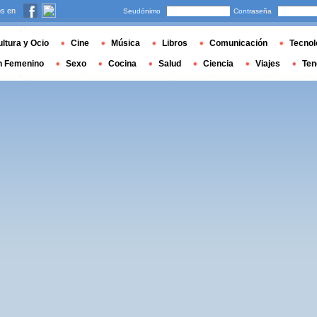
s en
Seudónimo
Contraseña
ltura y Ocio
Cine
Música
Libros
Comunicación
Tecnol
n Femenino
Sexo
Cocina
Salud
Ciencia
Viajes
Ten