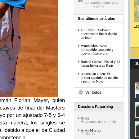
Sus últimos artículos
Est
US Open: Djokovic
nuevamente fue el dueño
de todo
Wimbledon: Nole,
indiscutido campeón y
nuevo número uno
Roland Garros: Nadal y Li
J
hacen historia en París
Australian Open: El
primer capítulo de un año
a pedir de Nole
Ver todos
emán Florian Mayer, quien
Dossiers Paperblog
ctavos de final del
Masters
ó por un ajustado 7-5 y 6-4
Doha
Regiones del mundo
sta manera, los singles se
a, debido a que el de Ciudad
Andy Murray
Tenistas
competencia.