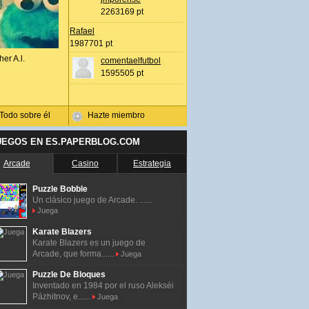
2263169 pt
Rafael
1987701 pt
her A.l.
comentaelfutbol
1595505 pt
Todo sobre él
Hazte miembro
UEGOS EN ES.PAPERBLOG.COM
Arcade
Casino
Estrategia
Puzzle Bobble
Un clásico juego de Arcade. ......
Juega
Karate Blazers
Karate Blazers es un juego de
Arcade, que forma......
Juega
Puzzle De Bloques
Inventado en 1984 por el ruso Alekséi
Pázhitnov, e......
Juega