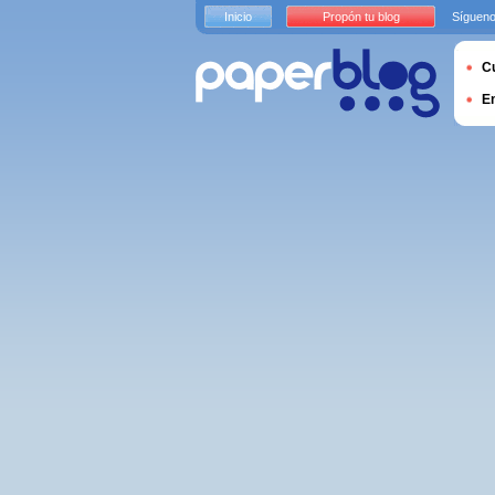
Inicio
Propón tu blog
Sígueno
Cu
E