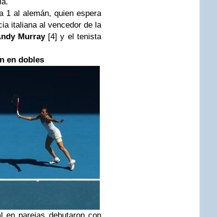
ia.
 a 1 al alemán, quien espera
ia italiana al vencedor de la
ndy Murray
[4] y el tenista
n en dobles
l en parejas debutaron con