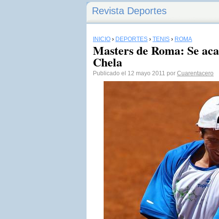
Revista Deportes
INICIO
›
DEPORTES
›
TENIS
›
ROMA
Masters de Roma: Se aca
Chela
Publicado el 12 mayo 2011 por
Cuarentacero