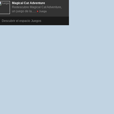
Magical Cat Adventure
Redescubre Magical Cat Adventure,
un juego de la......
Juega
Descubrir el espacio Juegos