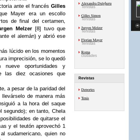
Alexandra Dulgheru
toria ante el francés
Gilles
Tenistas
que Mayer era un escollo
Gilles Simon
Tenistas
tos de final del certamen,
Jurgen Melzer
urgen Melzer
[8] tuvo que
Tenistas
ante el alemán) y abrió ese
Florian Mayer
Tenistas
más lúcido en los momentos
Roma
ciudades
pura imprecisión, se lo quedó
n nueve oportunidades y
e las diez ocasiones que
Revistas
e, a pesar de la paridad del
Deportes
 llevárselo de manera más
Tenis
siguió a la hora del saque
 segundo); en tanto, Chela
posibilidades de quitarse el
as y el teutón aprovechó 1
 al sudamericano, quien no