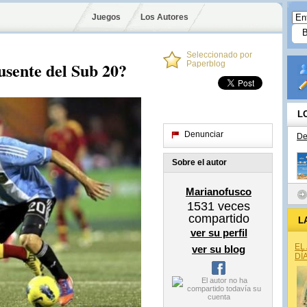
Juegos
Los Autores
Seleccionado por
usente del Sub 20?
Paperblog
L
Denunciar
De
Sobre el autor
Marianofusco
1531
veces
compartido
L
ver su perfil
EL
ver su blog
DÍ