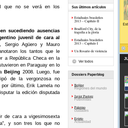
tal que no se verá en los
Sus últimos artículos
Estaduales brasileños
2013 – Capítulo II
Est
Bradford City, de la
nen sucediendo ausencias
tragedia a la gloria
gentino juvenil de cara al
Estaduales brasileños
2013 – Capítulo I
o, Sergio Agüero y Mauro
anotaron los tantos que le
Un Rosario de violencia
cer a República Checa en la
J
Ver todos
stuvieron en Paraguay en lo
 a
Beijing
2008. Luego, fue
Dossiers Paperblog
ipó de la vergonzosa no
Beijing
por último, Erik Lamela no
Regiones del mundo
sputar la edición disputada
Javier Pastore
Futbolistas
Palermo
ciudades
ir de cara a vigesimosexta
Egipto
Actualidad
ca”, y son tres los que no