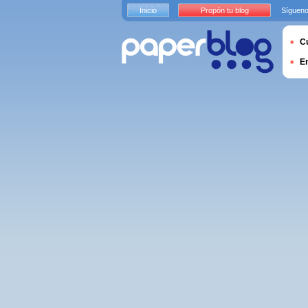
Inicio
Propón tu blog
Sígueno
Cu
E