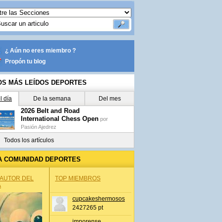
¿ Aún no eres miembro ?
Propón tu blog
OS MÁS LEÍDOS DEPORTES
l día
De la semana
Del mes
2026 Belt and Road
International Chess Open
por
Pasión Ajedrez
Todos los artículos
A COMUNIDAD DEPORTES
 AUTOR DEL
TOP MIEMBROS
A
cupcakeshermosos
2427265 pt
jmporense