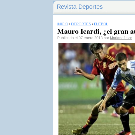
Revista Deportes
INICIO
›
DEPORTES
›
FÚTBOL
Mauro Icardi, ¿el gran a
Publicado el 07 enero 2013 por
Marianofusco