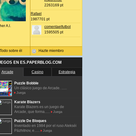
2263169 pt
Rafael
1987701 pt
her A.l.
comentaelfutbol
1595505 pt
Todo sobre él
Hazte miembro
UEGOS EN ES.PAPERBLOG.COM
Arcade
Casino
Estrategia
Puzzle Bobble
Un clásico juego de Arcade. ......
Juega
Karate Blazers
Karate Blazers es un juego de
Arcade, que forma......
Juega
Puzzle De Bloques
Inventado en 1984 por el ruso Alekséi
Pázhitnov, e......
Juega