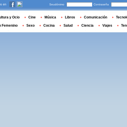
s en
Seudónimo
Contraseña
ltura y Ocio
Cine
Música
Libros
Comunicación
Tecnol
n Femenino
Sexo
Cocina
Salud
Ciencia
Viajes
Ten