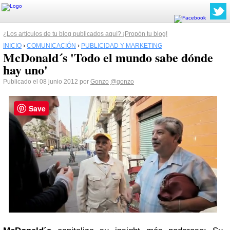
¿Los artículos de tu blog publicados aquí? ¡Propón tu blog!
INICIO
›
COMUNICACIÓN
›
PUBLICIDAD Y MARKETING
McDonald´s 'Todo el mundo sabe dónde
hay uno'
Publicado el 08 junio 2012 por
Gonzo
@gonzo
Save