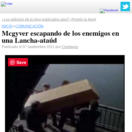
¿Los artículos de tu blog publicados aquí? ¡Propón tu blog!
INICIO
›
COMUNICACIÓN
Mcgyver escapando de los enemigos en
una Lancha-ataúd
Publicado el 07 septiembre 2011 por
Cinefagos
Save