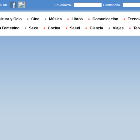
s en
Seudónimo
Contraseña
ltura y Ocio
Cine
Música
Libros
Comunicación
Tecnol
n Femenino
Sexo
Cocina
Salud
Ciencia
Viajes
Ten