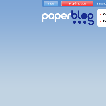
Inicio
Propón tu blog
Sígueno
Cu
E