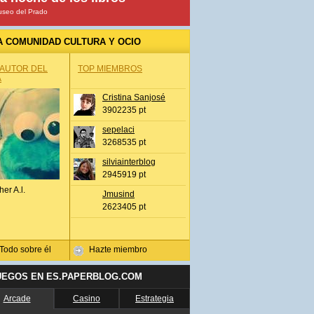
seo del Prado
A COMUNIDAD CULTURA Y OCIO
 AUTOR DEL
TOP MIEMBROS
A
Cristina Sanjosé
3902235 pt
sepelaci
3268535 pt
silviainterblog
2945919 pt
her A.l.
Jmusind
2623405 pt
Todo sobre él
Hazte miembro
UEGOS EN ES.PAPERBLOG.COM
Arcade
Casino
Estrategia