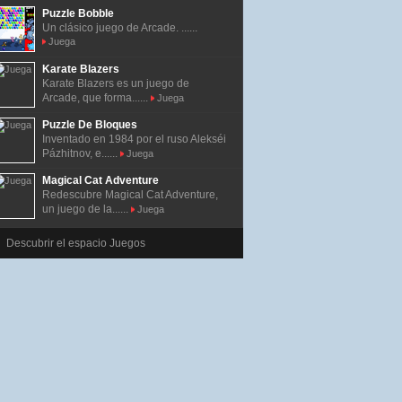
Puzzle Bobble
Un clásico juego de Arcade. ......
Juega
Karate Blazers
Karate Blazers es un juego de
Arcade, que forma......
Juega
Puzzle De Bloques
Inventado en 1984 por el ruso Alekséi
Pázhitnov, e......
Juega
Magical Cat Adventure
Redescubre Magical Cat Adventure,
un juego de la......
Juega
Descubrir el espacio Juegos