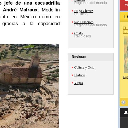
 jefe de una escuadrilla
Regiones del mundo
Mu
és
André Malraux
.
Medellín
Hugo Chávez
Políticos
tanto en México como en
L
San Francisco
 gracias a la capacidad
Regiones del mundo
EL
DÍ
Cristo
Religiosos
Revistas
Cultura y Ocio
Historia
Est
Viajes
J