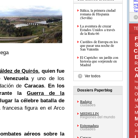
Itálica, la primera ciudad
romana de Hispania
(Sevilla)
La aventura de cruzar
T
Estados Unidos a través
de la Ruta 66
F
Castillos de Europa en los
S
que pasar una noche de
San Valentín
C
tega
E
El Capricho: un jardín con
historia que sorprende en
R
Madrid
C
áldez de Quirós
, quien fue
A
Ver todos
e Venezuela
y uno de los
Is
ndación de
Caracas
.
En los
N
Dossiers Paperblog
urante la
Guerra de la
O
lugar la célebre batalla de
M
Badajoz
ciudades
J
 francesa figura en el Arco
M
MEDELLIN
Regiones del mundo
M
O
Extremadura
ciudades
Ju
combates aéreos sobre la
L
Caracas