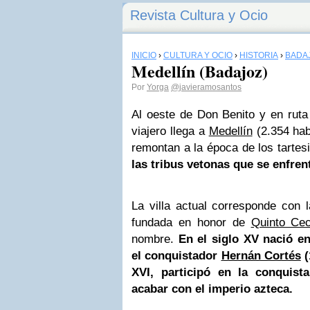
Revista Cultura y Ocio
INICIO
›
CULTURA Y OCIO
›
HISTORIA
›
BADA
Medellín (Badajoz)
Por
Yorga
@javieramosantos
Al oeste de Don Benito y en ruta 
viajero llega a
Medellín
(2.354 hab
remontan a la época de los tartes
las tribus vetonas que se enfre
La villa actual corresponde con l
fundada en honor de
Quinto Cec
nombre.
En el siglo XV nació e
el conquistador
Hernán Cortés
(
XVI, participó en la conquis
acabar con el imperio azteca.