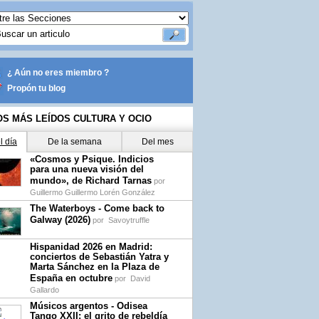
¿ Aún no eres miembro ?
Propón tu blog
OS MÁS LEÍDOS CULTURA Y OCIO
l día
De la semana
Del mes
«Cosmos y Psique. Indicios
para una nueva visión del
mundo», de Richard Tarnas
por
Guillermo Guillermo Lorén González
The Waterboys - Come back to
Galway (2026)
por
Savoytruffle
Hispanidad 2026 en Madrid:
conciertos de Sebastián Yatra y
Marta Sánchez en la Plaza de
España en octubre
por
David
Gallardo
Músicos argentos - Odisea
Tango XXII: el grito de rebeldía