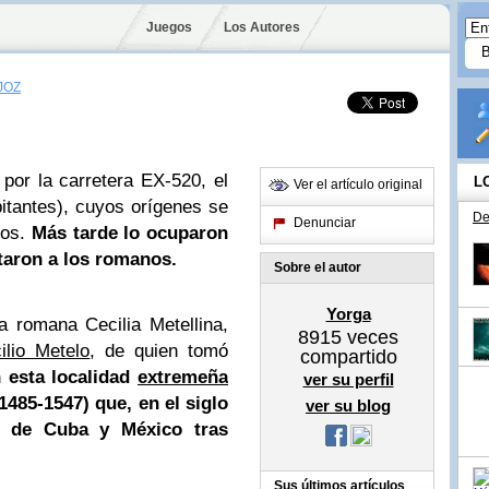
Juegos
Los Autores
JOZ
por la carretera EX-520, el
L
Ver el artículo original
itantes), cuyos orígenes se
De
Denunciar
ios.
Más tarde lo ocuparon
ntaron a los romanos.
Sobre el autor
Yorga
a romana Cecilia Metellina,
8915
veces
ilio Metelo
, de quien tomó
compartido
n esta localidad
extremeña
ver su perfil
1485-1547) que, en el siglo
ver su blog
ta de Cuba y México tras
Sus últimos artículos