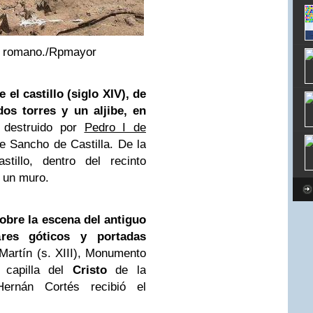
o romano./Rpmayor
el castillo (siglo XIV), de
dos torres y un aljibe, en
destruido por
Pedro I de
te Sancho de Castilla. De la
tillo, dentro del recinto
 un muro.
 sobre la escena del antiguo
ares góticos y portadas
Martín (s. XIII), Monumento
a capilla del
Cristo
de la
Hernán Cortés recibió el