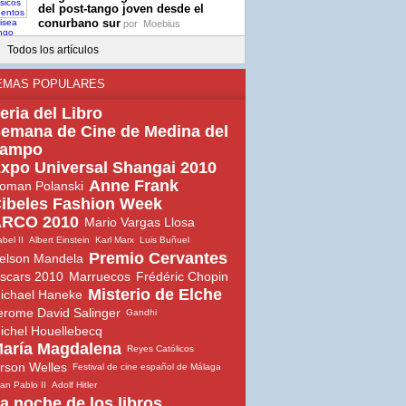
del post-tango joven desde el
conurbano sur
por
Moebius
Todos los artículos
EMAS POPULARES
eria del Libro
emana de Cine de Medina del
ampo
xpo Universal Shangai 2010
Anne Frank
oman Polanski
ibeles Fashion Week
RCO 2010
Mario Vargas Llosa
abel II
Albert Einstein
Karl Marx
Luis Buñuel
Premio Cervantes
elson Mandela
scars 2010
Marruecos
Frédéric Chopin
Misterio de Elche
ichael Haneke
erome David Salinger
Gandhi
ichel Houellebecq
aría Magdalena
Reyes Católicos
rson Welles
Festival de cine español de Málaga
an Pablo II
Adolf Hitler
a noche de los libros