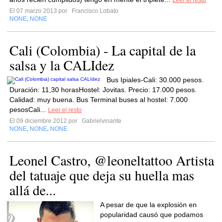
Leer el resto
El 07 marzo 2013 por
Francisco Lobato
NONE
NONE
,
Cali (Colombia) - La capital de la
salsa y la CALIdez
Bus Ipiales-Cali: 30.000 pesos.
Duración: 11,30 horasHostel: Jovitas. Precio: 17.000 pesos.
Calidad: muy buena. Bus Terminal buses al hostel: 7.000
pesosCali...
Leer el resto
El 09 diciembre 2012 por
Gabrielvinante
NONE
NONE
NONE
,
,
Leonel Castro, @leoneltattoo Artista
del tatuaje que deja su huella mas
allá de...
A pesar de que la explosión en
popularidad causó que podamos