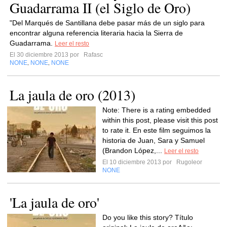
Guadarrama II (el Siglo de Oro)
"Del Marqués de Santillana debe pasar más de un siglo para
encontrar alguna referencia literaria hacia la Sierra de
Guadarrama.
Leer el resto
El 30 diciembre 2013 por
Rafasc
NONE
NONE
NONE
,
,
La jaula de oro (2013)
Note: There is a rating embedded
within this post, please visit this post
to rate it. En este film seguimos la
historia de Juan, Sara y Samuel
(Brandon López,...
Leer el resto
El 10 diciembre 2013 por
Rugoleor
NONE
'La jaula de oro'
Do you like this story? Título