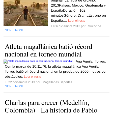
original: La jaula de oroAño:
2013Países: México, Guatemala y
EspañaDuración: 102
minutosGénero: DramaEstreno en
España:...
Leer el resto
El 06 diciembre 2013 por
Muchcine
NONE
NONE
,
Atleta magallánica batió récord
nacional en torneo mundial
Ana Aguilar Torres.
Con la marca de 10:11.76, la atleta magallánica Ana Aguilar
Torres batió el récord nacional en la prueba de 2000 metros con
obstáculos.
Leer el resto
El 22 noviembre 2013 por
Magallanes Deportes
NONE
NONE
,
Charlas para crecer (Medellín,
Colombia) - La historia de Pablo