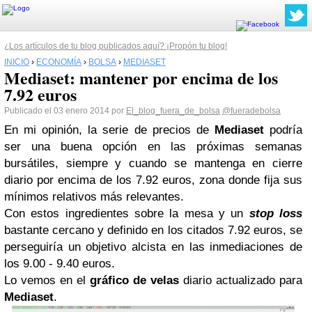
¿Los artículos de tu blog publicados aquí? ¡Propón tu blog!
INICIO
›
ECONOMÍA
›
BOLSA
›
MEDIASET
Mediaset: mantener por encima de los
7.92 euros
Publicado el 03 enero 2014 por
El_blog_fuera_de_bolsa
@fueradebolsa
En mi opinión, la serie de precios de
Mediaset
podría
ser una buena opción en las próximas semanas
bursátiles, siempre y cuando se mantenga en cierre
diario por encima de los 7.92 euros, zona donde fija sus
mínimos relativos más relevantes.
Con estos ingredientes sobre la mesa y un
stop loss
bastante cercano y definido en los citados 7.92 euros, se
perseguiría un objetivo alcista en las inmediaciones de
los 9.00 - 9.40 euros.
Lo vemos en el
gráfico de velas
diario actualizado para
Mediaset
.